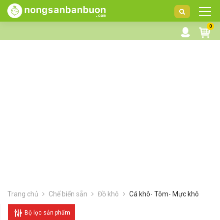
DANH
0
MỤC
SẢN
PHẨM
Trang chủ
Chế biến sẵn
Đồ khô
Cá khô- Tôm- Mực khô
Bộ lọc sản phẩm