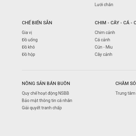
Đà nẵng
Lưới chắn
Đắk Lắk
Đắk Nông
CHẾ BIẾN SẴN
CHIM - CÂY - CÁ -
Điện Biên
Gia vị
Chim cảnh
Đồ uống
Cá cảnh
Đồng Nai
Đồ khô
Cún - Miu
Đồng Tháp
Đồ hộp
Cây cảnh
Gia Lai
Hà Giang
Hà Nam
NÔNG SẢN BÁN BUÔN
CHĂM SÓ
Hà Nội
Quy chế hoạt động NSBB
Trung tâm 
Hà Tĩnh
Bảo mật thông tin cá nhân
Giải quyết tranh chấp
Hải Dương
Hải Phòng
Hậu Giang