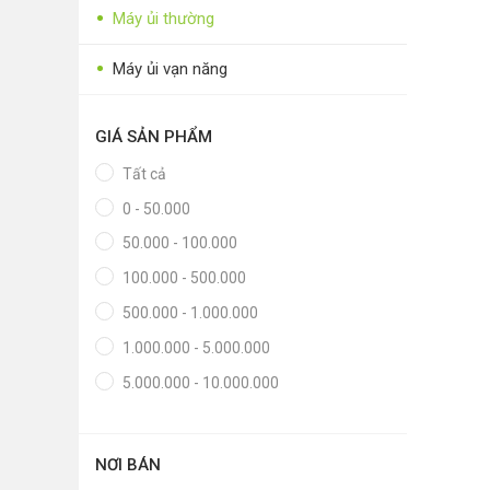
•
•
Thực phẩm tươi
Máy ủi thường
•
Chế biến sẵn
•
Máy ủi vạn năng
•
Chim - Cây - Cá - Chó
•
GIÁ SẢN PHẨM
Sản phẩm- Dịch vụ #
Tất cả
•
Kỹ thuật - Công nghệ
0 - 50.000
•
Nhà cửa - Đời sống
50.000 - 100.000
100.000 - 500.000
500.000 - 1.000.000
1.000.000 - 5.000.000
5.000.000 - 10.000.000
NƠI BÁN