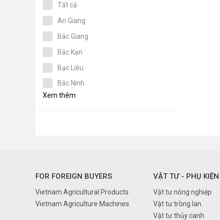
Tất cả
An Giang
Bắc Giang
Bắc Kạn
Bạc Liêu
Bắc Ninh
Xem thêm
Bến Tre
Bình Dương
Bình Định
Bình Phước
Bình Thuận
FOR FOREIGN BUYERS
VẬT TƯ - PHỤ KIỆN
Cà Mau
Vietnam Agricultural Products
Vật tư nông nghiệp
Cần Thơ
Vietnam Agriculture Machines
Vật tư trồng lan
Cao Bằng
Vật tư thủy canh