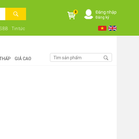
Đăng nhập
0
Đăng ký
NSBB
Tin tức
 THẤP
GIÁ CAO