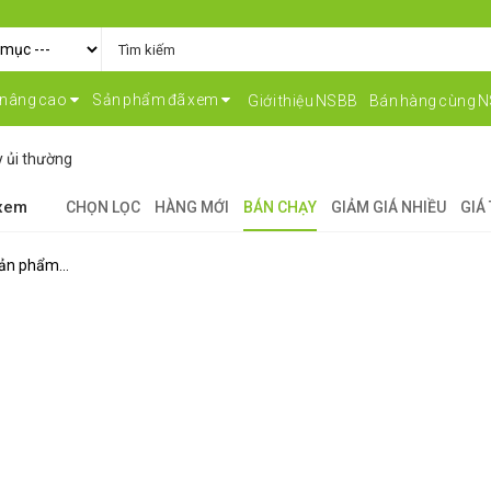
 nâng cao
Sản phẩm đã xem
Giới thiệu NSBB
Bán hàng cùng 
 ủi thường
 xem
CHỌN LỌC
HÀNG MỚI
BÁN CHẠY
GIẢM GIÁ NHIỀU
GIÁ
ản phẩm...