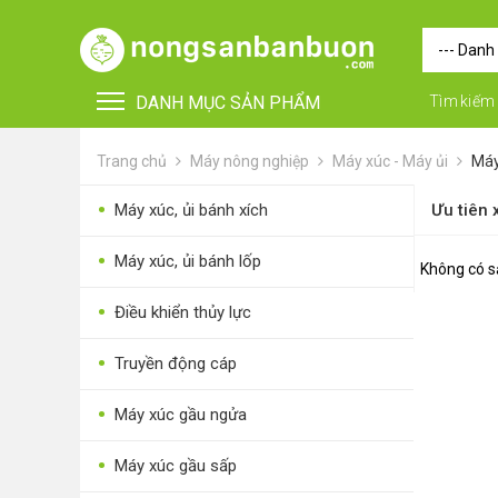
DANH MỤC SẢN PHẨM
Tìm kiếm
Trang chủ
Máy nông nghiệp
Máy xúc - Máy ủi
Máy
•
Máy xúc, ủi bánh xích
Ưu tiên
•
Máy xúc, ủi bánh lốp
Không có s
•
Điều khiển thủy lực
•
FOR FOREIGN BUYERS
•
Truyền động cáp
•
Vật tư - Phụ kiện
•
Máy xúc gầu ngửa
•
Máy nông nghiệp
•
Máy xúc gầu sấp
•
Thiết bị-Phương tiện