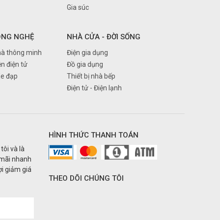
Gia súc
ÔNG NGHỆ
NHÀ CỬA - ĐỜI SỐNG
à thông minh
Điện gia dụng
ện điện tử
Đồ gia dụng
Xe đạp
Thiết bị nhà bếp
Điện tử - Điện lạnh
HÌNH THỨC THANH TOÁN
tôi và là
 mãi nhanh
i giảm giá
THEO DÕI CHÚNG TÔI