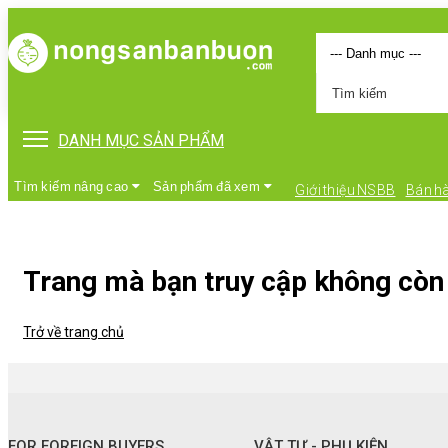
DANH MỤC SẢN PHẨM
Tìm kiếm nâng cao
Sản phẩm đã xem
Giới thiệu NSBB
Bán h
Trang mà bạn truy cập không còn 
Trở về trang chủ
•
FOR FOREIGN BUYERS
•
Vật tư - Phụ kiện
FOR FOREIGN BUYERS
VẬT TƯ - PHỤ KIỆN