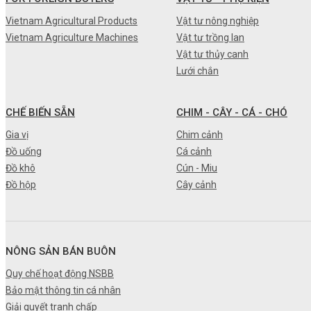
•
Máy nông nghiệp
Vietnam Agricultural Products
Vật tư nông nghiệp
Vietnam Agriculture Machines
Vật tư trồng lan
•
Thiết bị-Phương tiện
Vật tư thủy canh
•
Thực phẩm tươi
Lưới chắn
•
Chế biến sẵn
CHẾ BIẾN SẴN
CHIM - CÂY - CÁ - CHÓ
•
Chim - Cây - Cá - Chó
Gia vị
Chim cảnh
•
Sản phẩm- Dịch vụ #
Đồ uống
Cá cảnh
Đồ khô
Cún - Miu
•
Kỹ thuật - Công nghệ
Đồ hộp
Cây cảnh
•
Nhà cửa - Đời sống
NÔNG SẢN BÁN BUÔN
Quy chế hoạt động NSBB
Bảo mật thông tin cá nhân
Giải quyết tranh chấp