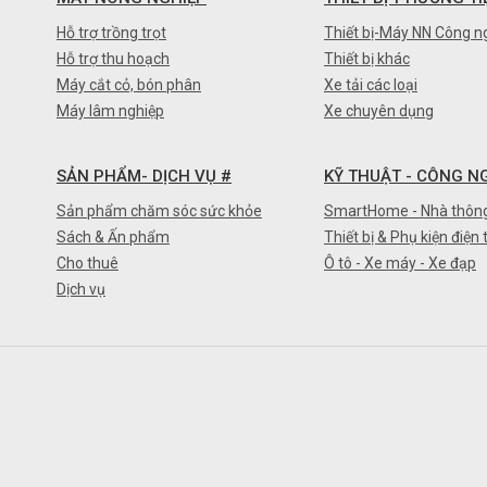
Hỗ trợ trồng trọt
Thiết bị-Máy NN Công n
Hỗ trợ thu hoạch
Thiết bị khác
Máy cắt cỏ, bón phân
Xe tải các loại
Máy lâm nghiệp
Xe chuyên dụng
SẢN PHẨM- DỊCH VỤ #
KỸ THUẬT - CÔNG N
Sản phẩm chăm sóc sức khỏe
SmartHome - Nhà thôn
Sách & Ấn phẩm
Thiết bị & Phụ kiện điện 
Cho thuê
Ô tô - Xe máy - Xe đạp
Dịch vụ