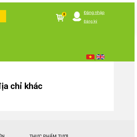
Đăng nhập
0
Đăng ký
ịa chỉ khác
ỆN
THỰC PHẨM TƯƠI