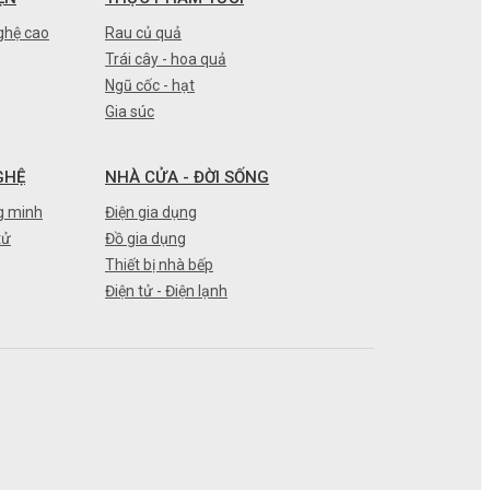
ghệ cao
Rau củ quả
Trái cây - hoa quả
Ngũ cốc - hạt
Gia súc
GHỆ
NHÀ CỬA - ĐỜI SỐNG
g minh
Điện gia dụng
tử
Đồ gia dụng
Thiết bị nhà bếp
Điện tử - Điện lạnh