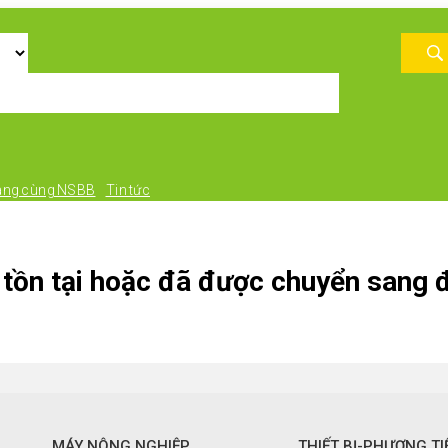
àng cùng NSBB
Tin tức
tồn tại hoặc đã được chuyển sang đ
MÁY NÔNG NGHIỆP
THIẾT BỊ-PHƯƠNG TI