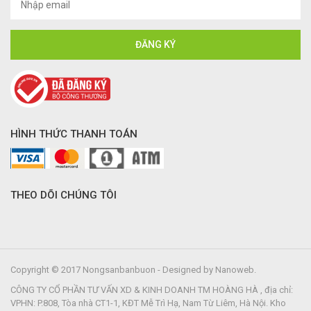
HÌNH THỨC THANH TOÁN
THEO DÕI CHÚNG TÔI
Copyright © 2017 Nongsanbanbuon - Designed by Nanoweb.
CÔNG TY CỔ PHẦN TƯ VẤN XD & KINH DOANH TM HOÀNG HÀ , địa chỉ:
VPHN: P.808, Tòa nhà CT1-1, KĐT Mễ Trì Hạ, Nam Từ Liêm, Hà Nội. Kho