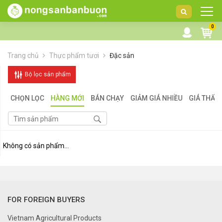
DANH
0
MỤC
SẢN
Trang chủ
Thực phẩm tươi
Đặc sản
PHẨM
Bộ lọc sản phẩm
CHỌN LỌC
HÀNG MỚI
BÁN CHẠY
GIẢM GIÁ NHIỀU
GIÁ THẤP
Không có sản phẩm...
FOR FOREIGN BUYERS
Vietnam Agricultural Products