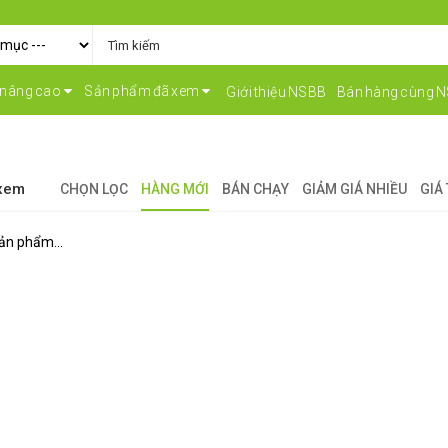
 nâng cao
Sản phẩm đã xem
Giới thiệu NSBB
Bán hàng cùng 
 xem
CHỌN LỌC
HÀNG MỚI
BÁN CHẠY
GIẢM GIÁ NHIỀU
GIÁ
ản phẩm...