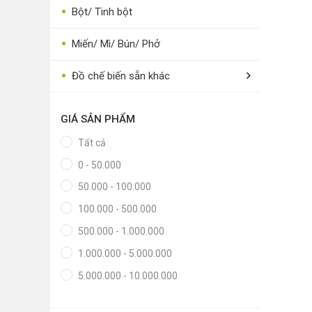
•
•
Thực phẩm tươi
Bột/ Tinh bột
•
Chế biến sẵn
•
Miến/ Mì/ Bún/ Phở
•
Chim - Cây - Cá - Chó
•
Đồ chế biến sẵn khác
•
Sản phẩm- Dịch vụ #
•
Kỹ thuật - Công nghệ
GIÁ SẢN PHẨM
•
Nhà cửa - Đời sống
Tất cả
0 - 50.000
50.000 - 100.000
100.000 - 500.000
500.000 - 1.000.000
1.000.000 - 5.000.000
5.000.000 - 10.000.000