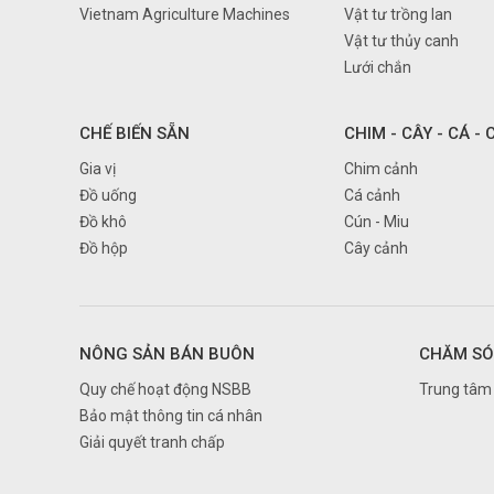
Vietnam Agriculture Machines
Vật tư trồng lan
Cao Bằng
Vật tư thủy canh
Đà nẵng
Lưới chắn
Đắk Lắk
Đắk Nông
CHẾ BIẾN SẴN
CHIM - CÂY - CÁ -
Điện Biên
Gia vị
Chim cảnh
Đồ uống
Cá cảnh
Đồng Nai
Đồ khô
Cún - Miu
Đồng Tháp
Đồ hộp
Cây cảnh
Gia Lai
Hà Giang
Hà Nam
NÔNG SẢN BÁN BUÔN
CHĂM SÓ
Hà Nội
Quy chế hoạt động NSBB
Trung tâm 
Hà Tĩnh
Bảo mật thông tin cá nhân
Giải quyết tranh chấp
Hải Dương
Hải Phòng