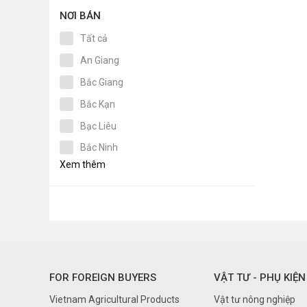
NƠI BÁN
Tất cả
An Giang
Bắc Giang
Bắc Kạn
Bạc Liêu
Bắc Ninh
Xem thêm
Bến Tre
Bình Dương
Bình Định
Bình Phước
Bình Thuận
FOR FOREIGN BUYERS
VẬT TƯ - PHỤ KIỆN
Cà Mau
Vietnam Agricultural Products
Vật tư nông nghiệp
Cần Thơ