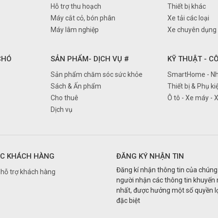
Hỗ trợ thu hoạch
Thiết bị khác
Máy cắt cỏ, bón phân
Xe tải các loại
Máy lâm nghiệp
Xe chuyên dụng
 CHÓ
SẢN PHẨM- DỊCH VỤ #
KỸ THUẬT - C
Sản phẩm chăm sóc sức khỏe
SmartHome - Nh
Sách & Ấn phẩm
Thiết bị & Phụ ki
Cho thuê
Ô tô - Xe máy - 
Dịch vụ
C KHÁCH HÀNG
ĐĂNG KÝ NHẬN TIN
Đăng kí nhận thông tin của chúng 
hỗ trợ khách hàng
người nhận các thông tin khuyến
nhất, được hưởng một số quyền lợ
đặc biệt