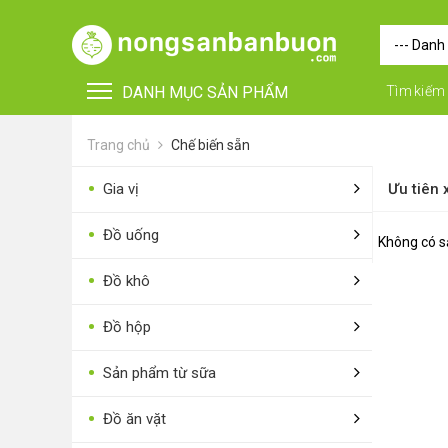
DANH MỤC SẢN PHẨM
Tìm kiếm
Trang chủ
Chế biến sẵn
•
Gia vị
Ưu tiên
•
Đồ uống
Không có s
•
Đồ khô
•
FOR FOREIGN BUYERS
•
Đồ hộp
•
Vật tư - Phụ kiện
•
Sản phẩm từ sữa
•
Máy nông nghiệp
•
Đồ ăn vặt
•
Thiết bị-Phương tiện