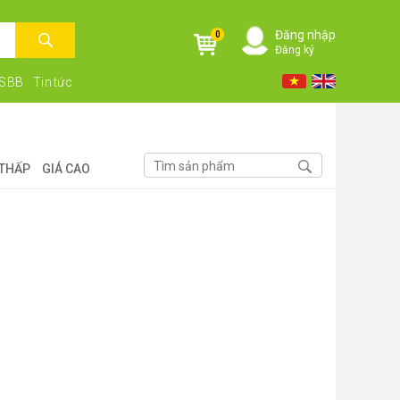
Đăng nhập
0
Đăng ký
NSBB
Tin tức
 THẤP
GIÁ CAO