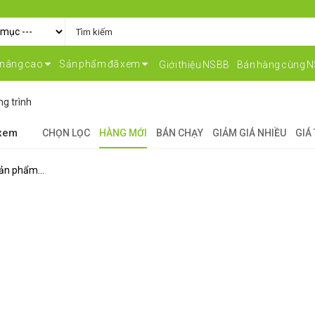
 nâng cao
Sản phẩm đã xem
Giới thiệu NSBB
Bán hàng cùng 
g trình
 xem
CHỌN LỌC
HÀNG MỚI
BÁN CHẠY
GIẢM GIÁ NHIỀU
GIÁ
ản phẩm...