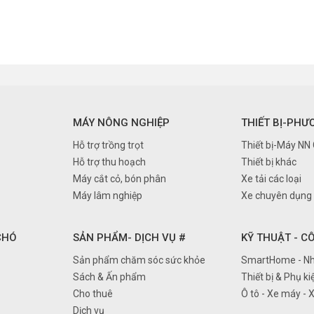
MÁY NÔNG NGHIỆP
THIẾT BỊ-PHƯ
Hỗ trợ trồng trọt
Thiết bị-Máy NN
Hỗ trợ thu hoạch
Thiết bị khác
Máy cắt cỏ, bón phân
Xe tải các loại
Máy lâm nghiệp
Xe chuyên dụng
 CHÓ
SẢN PHẨM- DỊCH VỤ #
KỸ THUẬT - C
Sản phẩm chăm sóc sức khỏe
SmartHome - Nh
Sách & Ấn phẩm
Thiết bị & Phụ ki
Cho thuê
Ô tô - Xe máy - 
Dịch vụ