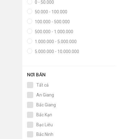
0 - 50.000
•
Thực phẩm tươi
50.000 - 100.000
•
Chế biến sẵn
100.000 - 500.000
•
Chim - Cây - Cá - Chó
500.000 - 1.000.000
•
Sản phẩm- Dịch vụ #
1.000.000 - 5.000.000
•
Kỹ thuật - Công nghệ
5.000.000 - 10.000.000
•
Nhà cửa - Đời sống
NƠI BÁN
Tất cả
An Giang
Bắc Giang
Bắc Kạn
Bạc Liêu
Bắc Ninh