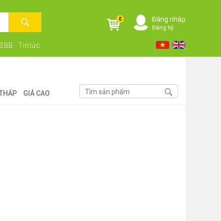
Đăng nhập
0
Đăng ký
NSBB
Tin tức
 THẤP
GIÁ CAO