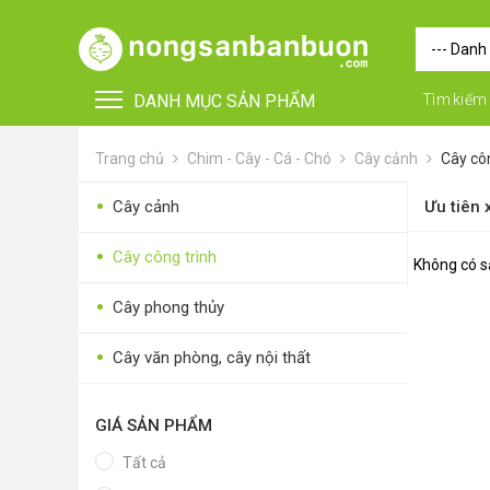
DANH MỤC SẢN PHẨM
Tìm kiếm
Trang chủ
Chim - Cây - Cá - Chó
Cây cảnh
Cây côn
•
Cây cảnh
Ưu tiên
•
Cây công trình
Không có s
•
Cây phong thủy
•
FOR FOREIGN BUYERS
•
Cây văn phòng, cây nội thất
•
Vật tư - Phụ kiện
•
Máy nông nghiệp
GIÁ SẢN PHẨM
•
Tất cả
Thiết bị-Phương tiện