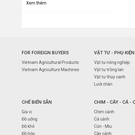
Xem thêm
Bến Tre
Bình Dương
Bình Định
Bình Phước
Bình Thuận
FOR FOREIGN BUYERS
VẬT TƯ - PHỤ KIỆN
Cà Mau
Vietnam Agricultural Products
Vật tư nông nghiệp
Cần Thơ
Vietnam Agriculture Machines
Vật tư trồng lan
Cao Bằng
Vật tư thủy canh
Đà nẵng
Lưới chắn
Đắk Lắk
Đắk Nông
CHẾ BIẾN SẴN
CHIM - CÂY - CÁ -
Điện Biên
Gia vị
Chim cảnh
Đồ uống
Cá cảnh
Đồng Nai
Đồ khô
Cún - Miu
Đồng Tháp
Đồ hộp
Cây cảnh