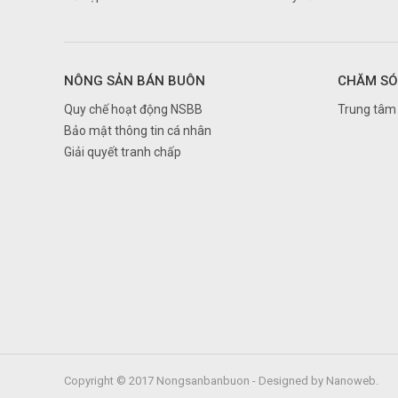
Gia Lai
Hà Giang
Hà Nam
NÔNG SẢN BÁN BUÔN
CHĂM SÓ
Hà Nội
Quy chế hoạt động NSBB
Trung tâm 
Hà Tĩnh
Bảo mật thông tin cá nhân
Giải quyết tranh chấp
Hải Dương
Hải Phòng
Hậu Giang
Hồ Chí Minh
Hòa Bình
Hưng Yên
Khánh Hòa
Kiên Giang
Kon Tum
Copyright © 2017 Nongsanbanbuon - Designed by Nanoweb.