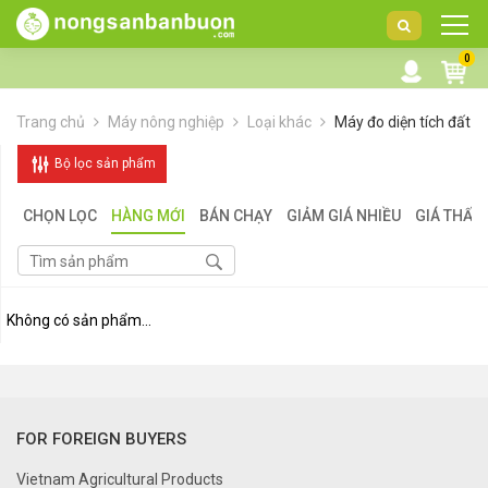
DANH
0
MỤC
SẢN
Trang chủ
Máy nông nghiệp
Loại khác
Máy đo diện tích đất
PHẨM
Bộ lọc sản phẩm
CHỌN LỌC
HÀNG MỚI
BÁN CHẠY
GIẢM GIÁ NHIỀU
GIÁ THẤP
Không có sản phẩm...
FOR FOREIGN BUYERS
Vietnam Agricultural Products