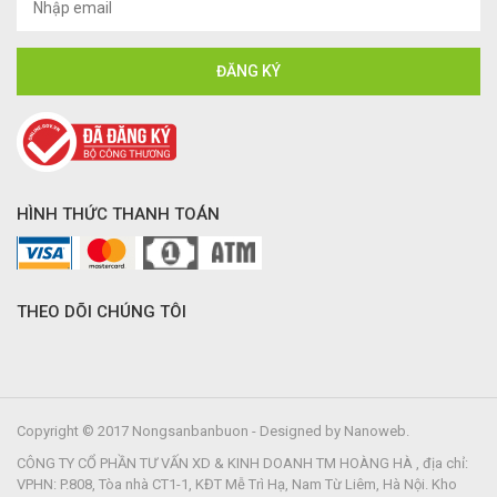
HÌNH THỨC THANH TOÁN
THEO DÕI CHÚNG TÔI
Copyright © 2017 Nongsanbanbuon - Designed by Nanoweb.
CÔNG TY CỔ PHẦN TƯ VẤN XD & KINH DOANH TM HOÀNG HÀ , địa chỉ:
VPHN: P.808, Tòa nhà CT1-1, KĐT Mễ Trì Hạ, Nam Từ Liêm, Hà Nội. Kho