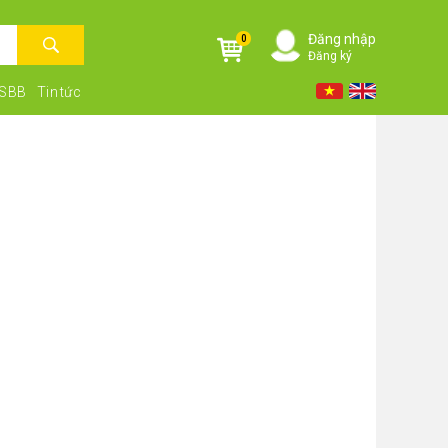
Đăng nhập
0
Đăng ký
NSBB
Tin tức