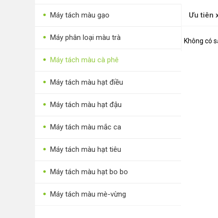
•
Thực phẩm tươi
•
Máy tách màu gạo
Ưu tiên
•
Chế biến sẵn
•
Máy phân loại màu trà
Không có s
•
Chim - Cây - Cá - Chó
•
Máy tách màu cà phê
•
Sản phẩm- Dịch vụ #
•
•
Kỹ thuật - Công nghệ
Máy tách màu hạt điều
•
Nhà cửa - Đời sống
•
Máy tách màu hạt đậu
•
Máy tách màu mắc ca
•
Máy tách màu hạt tiêu
•
Máy tách màu hạt bo bo
•
Máy tách màu mè-vừng