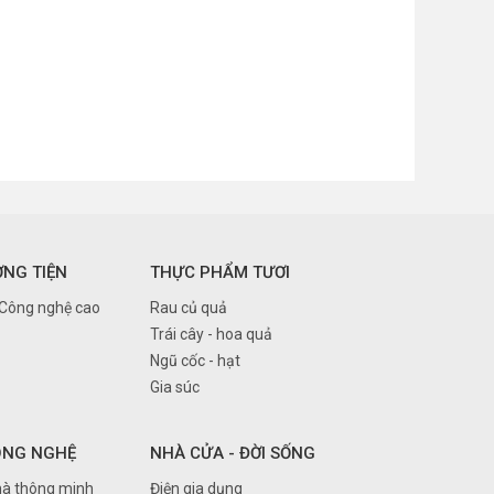
ƠNG TIỆN
THỰC PHẨM TƯƠI
 Công nghệ cao
Rau củ quả
Trái cây - hoa quả
Ngũ cốc - hạt
Gia súc
ÔNG NGHỆ
NHÀ CỬA - ĐỜI SỐNG
à thông minh
Điện gia dụng