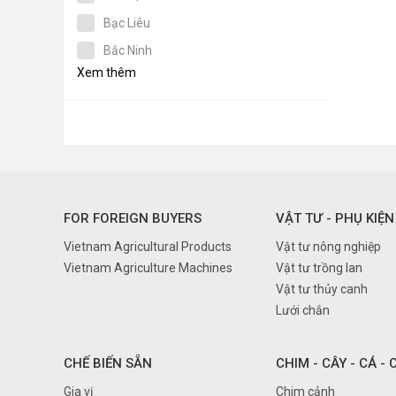
Bạc Liêu
Bắc Ninh
Xem thêm
Bến Tre
Bình Dương
Bình Định
Bình Phước
Bình Thuận
FOR FOREIGN BUYERS
VẬT TƯ - PHỤ KIỆN
Cà Mau
Vietnam Agricultural Products
Vật tư nông nghiệp
Cần Thơ
Vietnam Agriculture Machines
Vật tư trồng lan
Cao Bằng
Vật tư thủy canh
Đà nẵng
Lưới chắn
Đắk Lắk
Đắk Nông
CHẾ BIẾN SẴN
CHIM - CÂY - CÁ -
Điện Biên
Gia vị
Chim cảnh