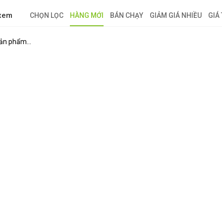
 xem
CHỌN LỌC
HÀNG MỚI
BÁN CHẠY
GIẢM GIÁ NHIỀU
GIÁ
ản phẩm...