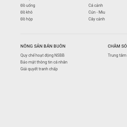
Đồ uống
Cá cảnh
Đồng Nai
Đồ khô
Cún - Miu
Đồng Tháp
Đồ hộp
Cây cảnh
Gia Lai
Hà Giang
Hà Nam
NÔNG SẢN BÁN BUÔN
CHĂM SÓ
Hà Nội
Quy chế hoạt động NSBB
Trung tâm 
Hà Tĩnh
Bảo mật thông tin cá nhân
Giải quyết tranh chấp
Hải Dương
Hải Phòng
Hậu Giang
Hồ Chí Minh
Hòa Bình
Hưng Yên
Khánh Hòa