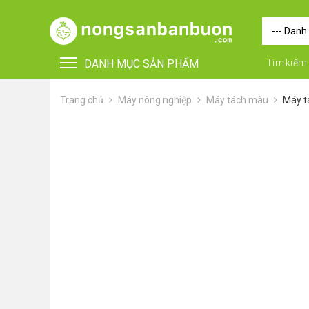
DANH MỤC SẢN PHẨM
Tìm kiếm
Trang chủ
Máy nông nghiệp
Máy tách màu
Máy t
•
FOR FOREIGN BUYERS
•
Vật tư - Phụ kiện
•
Máy nông nghiệp
•
Thiết bị-Phương tiện