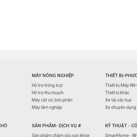
MÁY NÔNG NGHIỆP
THIẾT BỊ-PHƯ
Hỗ trợ trồng trọt
Thiết bị-Máy NN
Hỗ trợ thu hoạch
Thiết bị khác
Máy cắt cỏ, bón phân
Xe tải các loại
Máy lâm nghiệp
Xe chuyên dụng
 CHÓ
SẢN PHẨM- DỊCH VỤ #
KỸ THUẬT - C
Sản phẩm chăm sóc sức khỏe
SmartHome - Nh