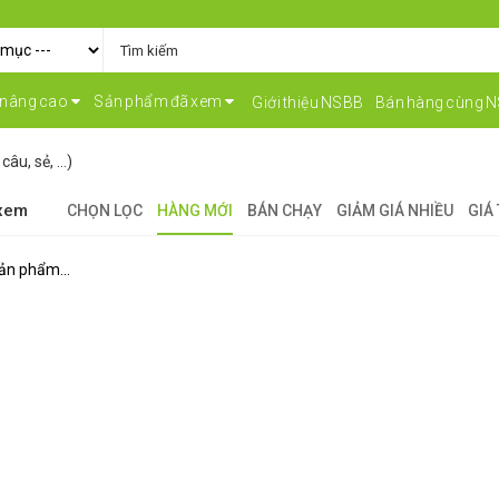
 nâng cao
Sản phẩm đã xem
Giới thiệu NSBB
Bán hàng cùng 
câu, sẻ, …)
 xem
CHỌN LỌC
HÀNG MỚI
BÁN CHẠY
GIẢM GIÁ NHIỀU
GIÁ
ản phẩm...