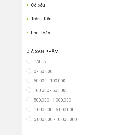
•
•
Thực phẩm tươi
Cá sấu
•
Chế biến sẵn
•
Trăn - Rắn
•
Chim - Cây - Cá - Chó
•
Loại khác
•
Sản phẩm- Dịch vụ #
•
Kỹ thuật - Công nghệ
GIÁ SẢN PHẨM
•
Nhà cửa - Đời sống
Tất cả
0 - 50.000
50.000 - 100.000
100.000 - 500.000
500.000 - 1.000.000
1.000.000 - 5.000.000
5.000.000 - 10.000.000