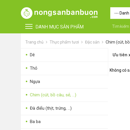
DANH MỤC SẢN PHẨM
Tìm kiếm
Trang chủ
Thực phẩm tươi
Đặc sản
Chim (cút, bồ 
•
Dê
Ưu tiên
•
Thỏ
Không có s
•
Ngựa
•
FOR FOREIGN BUYERS
•
Chim (cút, bồ câu, sẻ, …)
•
Vật tư - Phụ kiện
•
Đà điểu (thịt, trứng, …)
•
Máy nông nghiệp
•
Ba ba
•
Thiết bị-Phương tiện