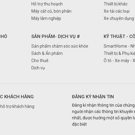
Hỗ trợ thu hoạch
Thiết bị khác
Máy cắt cỏ, bón phân
Xe tải các loại
Máy lâm nghiệp
Xe chuyên dụng
 CHÓ
SẢN PHẨM- DỊCH VỤ #
KỸ THUẬT - C
Sản phẩm chăm sóc sức khỏe
SmartHome - Nh
Sách & Ấn phẩm
Thiết bị & Phụ ki
Cho thuê
Ô tô - Xe máy - 
Dịch vụ
C KHÁCH HÀNG
ĐĂNG KÝ NHẬN TIN
Đăng kí nhận thông tin của chúng 
hỗ trợ khách hàng
người nhận các thông tin khuyến
nhất, được hưởng một số quyền lợ
đặc biệt