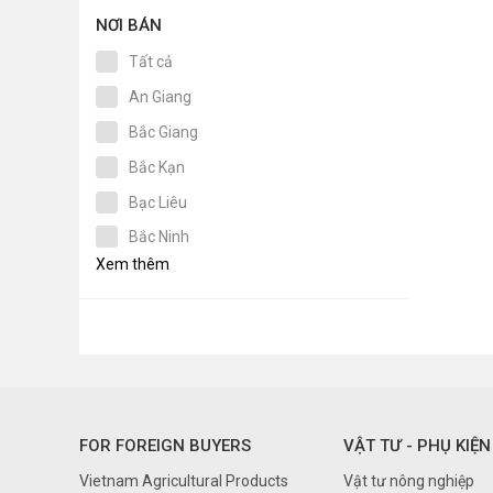
NƠI BÁN
Tất cả
An Giang
Bắc Giang
Bắc Kạn
Bạc Liêu
Bắc Ninh
Xem thêm
Bến Tre
Bình Dương
Bình Định
Bình Phước
Bình Thuận
FOR FOREIGN BUYERS
VẬT TƯ - PHỤ KIỆN
Cà Mau
Vietnam Agricultural Products
Vật tư nông nghiệp
Cần Thơ