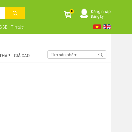
Đăng nhập
0
Đăng ký
NSBB
Tin tức
 THẤP
GIÁ CAO