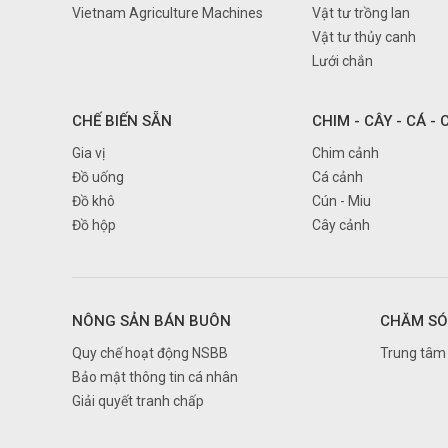
Vietnam Agriculture Machines
Vật tư trồng lan
Cao Bằng
Vật tư thủy canh
Đà nẵng
Lưới chắn
Đắk Lắk
Đắk Nông
CHẾ BIẾN SẴN
CHIM - CÂY - CÁ -
Điện Biên
Gia vị
Chim cảnh
Đồ uống
Cá cảnh
Đồng Nai
Đồ khô
Cún - Miu
Đồng Tháp
Đồ hộp
Cây cảnh
Gia Lai
Hà Giang
Hà Nam
NÔNG SẢN BÁN BUÔN
CHĂM SÓ
Hà Nội
Quy chế hoạt động NSBB
Trung tâm 
Hà Tĩnh
Bảo mật thông tin cá nhân
Giải quyết tranh chấp
Hải Dương
Hải Phòng