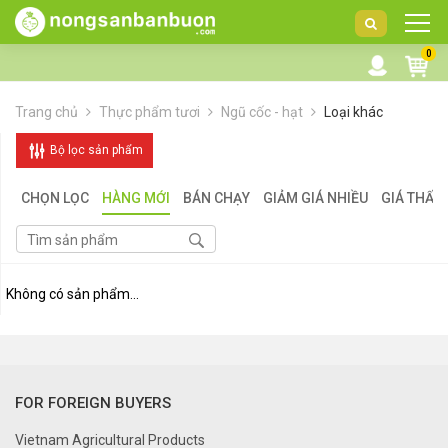
DANH
0
MỤC
SẢN
Trang chủ
Thực phẩm tươi
Ngũ cốc - hạt
Loại khác
PHẨM
Bộ lọc sản phẩm
CHỌN LỌC
HÀNG MỚI
BÁN CHẠY
GIẢM GIÁ NHIỀU
GIÁ THẤP
Không có sản phẩm...
FOR FOREIGN BUYERS
Vietnam Agricultural Products