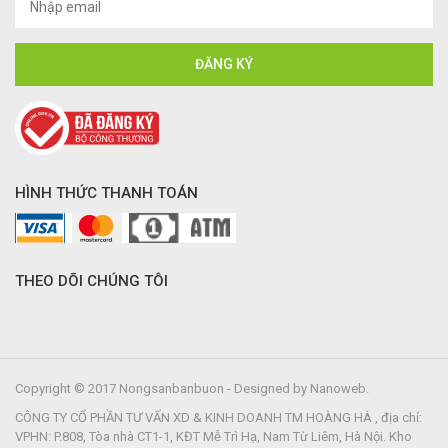
HÌNH THỨC THANH TOÁN
THEO DÕI CHÚNG TÔI
Copyright © 2017 Nongsanbanbuon - Designed by Nanoweb.
CÔNG TY CỔ PHẦN TƯ VẤN XD & KINH DOANH TM HOÀNG HÀ , địa chỉ:
VPHN: P.808, Tòa nhà CT1-1, KĐT Mễ Trì Hạ, Nam Từ Liêm, Hà Nội. Kho