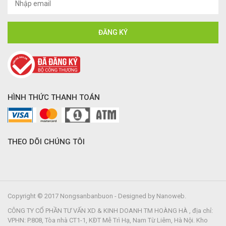
HÌNH THỨC THANH TOÁN
THEO DÕI CHÚNG TÔI
Copyright © 2017 Nongsanbanbuon - Designed by Nanoweb.
CÔNG TY CỔ PHẦN TƯ VẤN XD & KINH DOANH TM HOÀNG HÀ , địa chỉ:
VPHN: P.808, Tòa nhà CT1-1, KĐT Mễ Trì Hạ, Nam Từ Liêm, Hà Nội. Kho