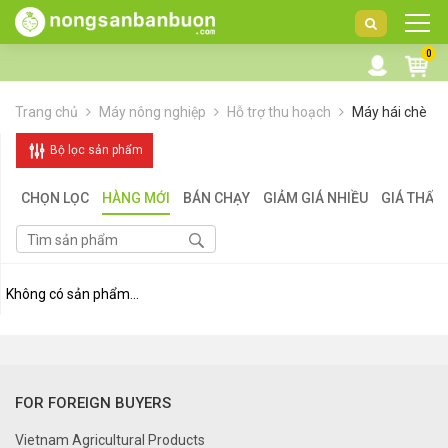
DANH
0
MỤC
SẢN
Trang chủ
Máy nông nghiệp
Hỗ trợ thu hoạch
Máy hái chè
PHẨM
Bộ lọc sản phẩm
CHỌN LỌC
HÀNG MỚI
BÁN CHẠY
GIẢM GIÁ NHIỀU
GIÁ THẤP
Không có sản phẩm...
FOR FOREIGN BUYERS
Vietnam Agricultural Products