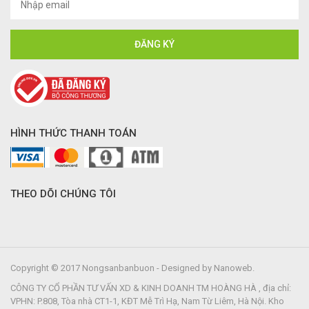
HÌNH THỨC THANH TOÁN
THEO DÕI CHÚNG TÔI
Copyright © 2017 Nongsanbanbuon - Designed by Nanoweb.
CÔNG TY CỔ PHẦN TƯ VẤN XD & KINH DOANH TM HOÀNG HÀ , địa chỉ:
VPHN: P.808, Tòa nhà CT1-1, KĐT Mễ Trì Hạ, Nam Từ Liêm, Hà Nội. Kho