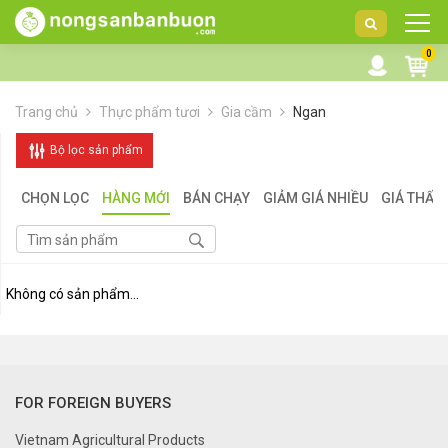
DANH
0
MỤC
SẢN
Trang chủ
Thực phẩm tươi
Gia cầm
Ngan
PHẨM
Bộ lọc sản phẩm
CHỌN LỌC
HÀNG MỚI
BÁN CHẠY
GIẢM GIÁ NHIỀU
GIÁ THẤP
Không có sản phẩm...
FOR FOREIGN BUYERS
Vietnam Agricultural Products