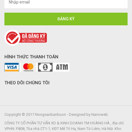
HÌNH THỨC THANH TOÁN
THEO DÕI CHÚNG TÔI
Copyright © 2017 Nongsanbanbuon - Designed by Nanoweb.
CÔNG TY CỔ PHẦN TƯ VẤN XD & KINH DOANH TM HOÀNG HÀ , địa chỉ:
VPHN: P.808, Tòa nhà CT1-1, KĐT Mễ Trì Hạ, Nam Từ Liêm, Hà Nội. Kho