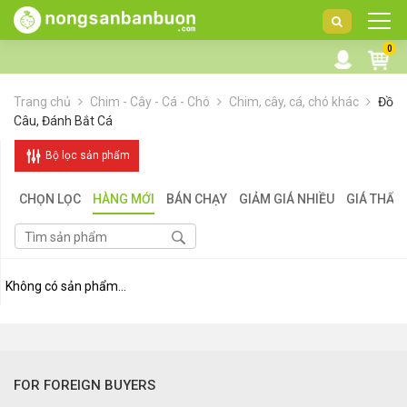
DANH
0
MỤC
SẢN
Trang chủ
Chim - Cây - Cá - Chó
Chim, cây, cá, chó khác
Đồ
PHẨM
Câu, Đánh Bắt Cá
Bộ lọc sản phẩm
CHỌN LỌC
HÀNG MỚI
BÁN CHẠY
GIẢM GIÁ NHIỀU
GIÁ THẤP
Không có sản phẩm...
FOR FOREIGN BUYERS