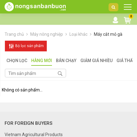
DANH
0
MỤC
SẢN
Trang chủ
Máy nông nghiệp
Loại khác
Máy cắt mỏ gà
PHẨM
Bộ lọc sản phẩm
CHỌN LỌC
HÀNG MỚI
BÁN CHẠY
GIẢM GIÁ NHIỀU
GIÁ THẤP
Không có sản phẩm...
FOR FOREIGN BUYERS
Vietnam Agricultural Products