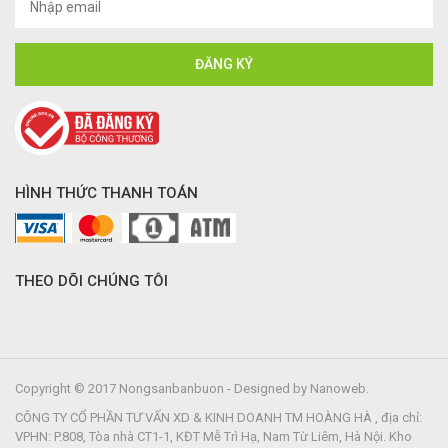
HÌNH THỨC THANH TOÁN
THEO DÕI CHÚNG TÔI
Copyright © 2017 Nongsanbanbuon - Designed by Nanoweb.
CÔNG TY CỔ PHẦN TƯ VẤN XD & KINH DOANH TM HOÀNG HÀ , địa chỉ:
VPHN: P.808, Tòa nhà CT1-1, KĐT Mễ Trì Hạ, Nam Từ Liêm, Hà Nội. Kho