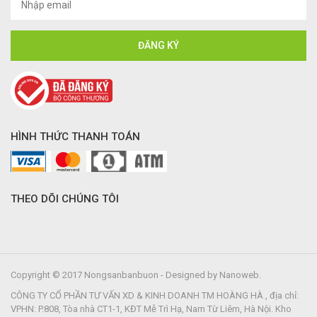
HÌNH THỨC THANH TOÁN
THEO DÕI CHÚNG TÔI
Copyright © 2017 Nongsanbanbuon - Designed by Nanoweb.
CÔNG TY CỔ PHẦN TƯ VẤN XD & KINH DOANH TM HOÀNG HÀ , địa chỉ:
VPHN: P.808, Tòa nhà CT1-1, KĐT Mễ Trì Hạ, Nam Từ Liêm, Hà Nội. Kho