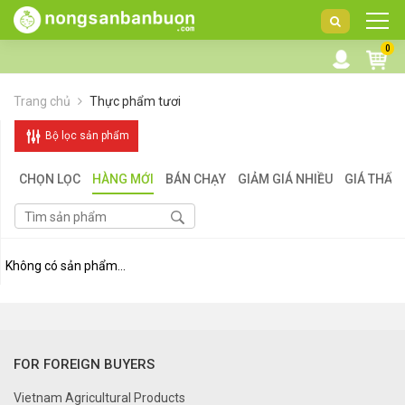
DANH
0
MỤC
SẢN
Trang chủ
Thực phẩm tươi
PHẨM
Bộ lọc sản phẩm
CHỌN LỌC
HÀNG MỚI
BÁN CHẠY
GIẢM GIÁ NHIỀU
GIÁ THẤP
Không có sản phẩm...
FOR FOREIGN BUYERS
Vietnam Agricultural Products