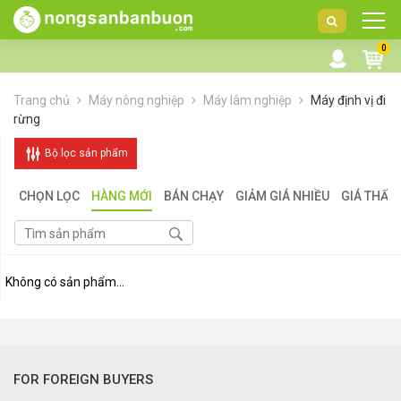
DANH
0
MỤC
SẢN
Trang chủ
Máy nông nghiệp
Máy lâm nghiệp
Máy định vị đi
PHẨM
rừng
Bộ lọc sản phẩm
CHỌN LỌC
HÀNG MỚI
BÁN CHẠY
GIẢM GIÁ NHIỀU
GIÁ THẤP
Không có sản phẩm...
FOR FOREIGN BUYERS