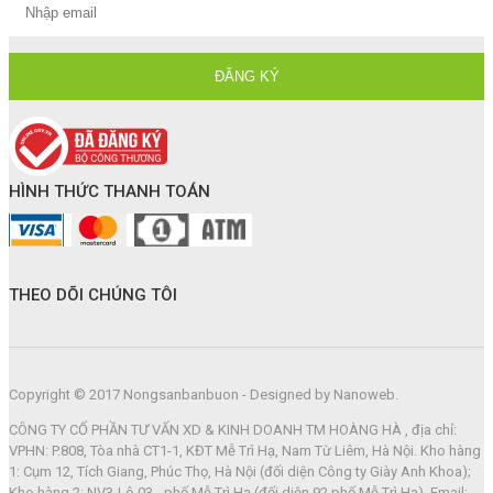
HÌNH THỨC THANH TOÁN
THEO DÕI CHÚNG TÔI
Copyright © 2017 Nongsanbanbuon - Designed by Nanoweb.
CÔNG TY CỔ PHẦN TƯ VẤN XD & KINH DOANH TM HOÀNG HÀ , địa chỉ:
VPHN: P.808, Tòa nhà CT1-1, KĐT Mễ Trì Hạ, Nam Từ Liêm, Hà Nội. Kho hàng
1: Cụm 12, Tích Giang, Phúc Thọ, Hà Nội (đối diện Công ty Giày Anh Khoa);
Kho hàng 2: NV3-Lô 03 - phố Mễ Trì Hạ (đối diện 92 phố Mễ Trì Hạ). Email: