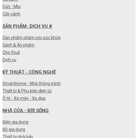
Cún - Miu
Cây cảnh
SẢN PHẨM- DỊCH VỤ #
Sản phẩm chăm sóc sức khỏe
Sách & Ấn phẩm
Cho thuê
Dịch vụ
KỸ THUẬT - CÔNG NGHỆ
SmartHome - Nhà thông minh
Thiết bị & Phụ kiện điện tử
Ô tô - Xe máy - Xe đạp
NHÀ CỬA - ĐỜI SỐNG
Điện gia dụng
Đồ gia dụng
Thiết bị nhà bếp