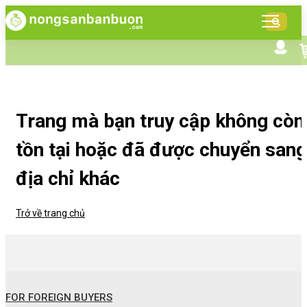
DANH
MỤC
SẢN
Tìm kiếm nâng cao
Giới thiệu NSBB
PHẨM
Bán hàng cùng NSBB
Tin tức
Trang mà bạn truy cập không còn
tồn tại hoặc đã được chuyển sang
địa chỉ khác
Trở về trang chủ
FOR FOREIGN BUYERS