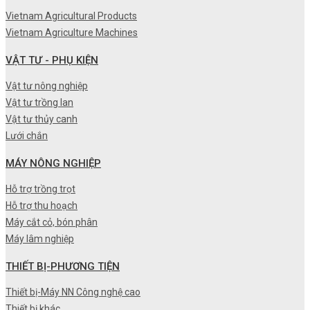
Vietnam Agricultural Products
Vietnam Agriculture Machines
VẬT TƯ - PHỤ KIỆN
Vật tư nông nghiệp
Vật tư trồng lan
Vật tư thủy canh
Lưới chắn
MÁY NÔNG NGHIỆP
Hỗ trợ trồng trọt
Hỗ trợ thu hoạch
Máy cắt cỏ, bón phân
Máy lâm nghiệp
THIẾT BỊ-PHƯƠNG TIỆN
Thiết bị-Máy NN Công nghệ cao
Thiết bị khác