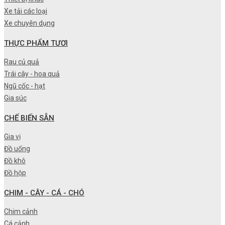
Xe tải các loại
Xe chuyên dụng
THỰC PHẨM TƯƠI
Rau củ quả
Trái cây - hoa quả
Ngũ cốc - hạt
Gia súc
CHẾ BIẾN SẴN
Gia vị
Đồ uống
Đồ khô
Đồ hộp
CHIM - CÂY - CÁ - CHÓ
Chim cảnh
Cá cảnh