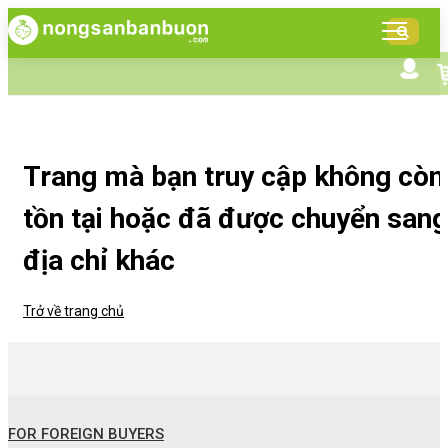
DANH
MỤC
SẢN
Tìm kiếm nâng cao
Giới thiệu NSBB
PHẨM
Bán hàng cùng NSBB
Tin tức
Trang mà bạn truy cập không còn
tồn tại hoặc đã được chuyển sang
địa chỉ khác
Trở về trang chủ
FOR FOREIGN BUYERS