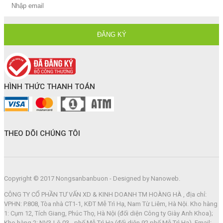
HÌNH THỨC THANH TOÁN
THEO DÕI CHÚNG TÔI
Copyright © 2017 Nongsanbanbuon - Designed by Nanoweb.
CÔNG TY CỔ PHẦN TƯ VẤN XD & KINH DOANH TM HOÀNG HÀ , địa chỉ:
VPHN: P.808, Tòa nhà CT1-1, KĐT Mễ Trì Hạ, Nam Từ Liêm, Hà Nội. Kho hàng
1: Cụm 12, Tích Giang, Phúc Thọ, Hà Nội (đối diện Công ty Giày Anh Khoa);
Kho hàng 2: NV3-Lô 03 - phố Mễ Trì Hạ (đối diện 92 phố Mễ Trì Hạ). Email: