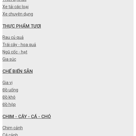
Xe tải các loại
Xe chuyên dụng
THỰC PHẨM TƯƠI
Rau củ quả
Trái cây - hoa quả
Ngũ cốc - hạt
Gia súc
CHẾ BIẾN SẴN
Gia vị
Đồ uống
Đồ khô
Đồ hộp
CHIM - CÂY - CÁ - CHÓ
Chim cảnh
Cá cảnh