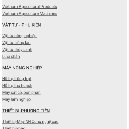
Vietnam Agricultural Products
Vietnam Agriculture Machines
VẬT TƯ - PHỤ KIỆN
Vật tư nông nghiệp
Vật tư trồng lan
Vật tư thủy canh
Lưới chắn
MÁY NÔNG NGHIỆP
Hỗ trợ trồng trọt
Hỗ trợ thu hoạch
Máy cắt cỏ, bón phân
Máy lâm nghiệp
THIẾT BỊ-PHƯƠNG TIỆN
Thiết bị-Máy NN Công nghệ cao
Thiết bị khác