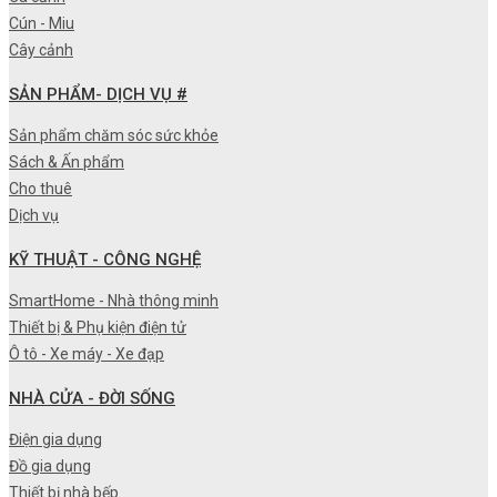
Cún - Miu
Cây cảnh
SẢN PHẨM- DỊCH VỤ #
Sản phẩm chăm sóc sức khỏe
Sách & Ấn phẩm
Cho thuê
Dịch vụ
KỸ THUẬT - CÔNG NGHỆ
SmartHome - Nhà thông minh
Thiết bị & Phụ kiện điện tử
Ô tô - Xe máy - Xe đạp
NHÀ CỬA - ĐỜI SỐNG
Điện gia dụng
Đồ gia dụng
Thiết bị nhà bếp