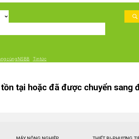
àng cùng NSBB
Tin tức
tồn tại hoặc đã được chuyển sang đ
MÁY NÔNG NGHIỆP
THIẾT BỊ-PHƯƠNG TI