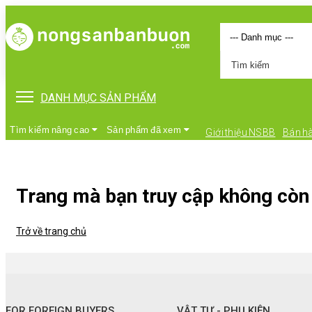
DANH MỤC SẢN PHẨM
Tìm kiếm nâng cao
Sản phẩm đã xem
Giới thiệu NSBB
Bán h
Trang mà bạn truy cập không còn 
Trở về trang chủ
•
FOR FOREIGN BUYERS
•
Vật tư - Phụ kiện
FOR FOREIGN BUYERS
VẬT TƯ - PHỤ KIỆN