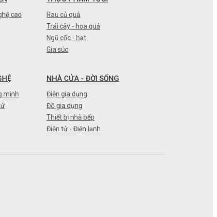
ghệ cao
Rau củ quả
Trái cây - hoa quả
Ngũ cốc - hạt
Gia súc
GHỆ
NHÀ CỬA - ĐỜI SỐNG
g minh
Điện gia dụng
tử
Đồ gia dụng
Thiết bị nhà bếp
Điện tử - Điện lạnh