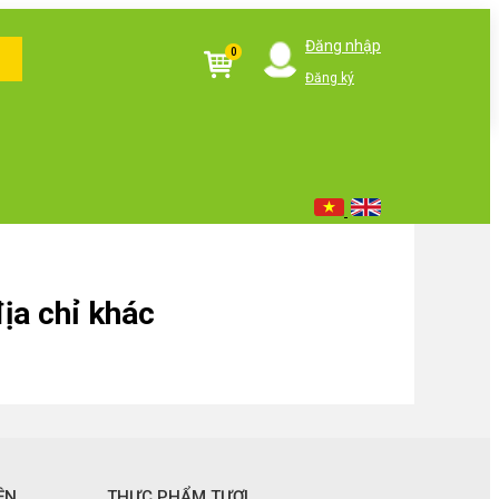
Đăng nhập
0
Đăng ký
ịa chỉ khác
ỆN
THỰC PHẨM TƯƠI