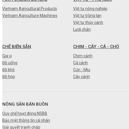
•
Máy nông nghiệp
Vietnam Agricultural Products
Vật tư nông nghiệp
Vietnam Agriculture Machines
Vật tư trồng lan
•
Thiết bị-Phương tiện
Vật tư thủy canh
•
Thực phẩm tươi
Lưới chắn
•
Chế biến sẵn
CHẾ BIẾN SẴN
CHIM - CÂY - CÁ - CHÓ
•
Chim - Cây - Cá - Chó
Gia vị
Chim cảnh
•
Sản phẩm- Dịch vụ #
Đồ uống
Cá cảnh
Đồ khô
Cún - Miu
•
Kỹ thuật - Công nghệ
Đồ hộp
Cây cảnh
•
Nhà cửa - Đời sống
NÔNG SẢN BÁN BUÔN
Quy chế hoạt động NSBB
Bảo mật thông tin cá nhân
Giải quyết tranh chấp