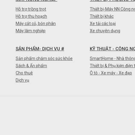
Hỗ trợ trồng trọt
Thiết bị-Máy NN Công n
Hỗ trợ thu hoạch
Thiết bị khác
Máy cắt cỏ, bón phân
Xe tải các loại
Máy lâm nghiệp
Xe chuyên dụng
SẢN PHẨM- DỊCH VỤ #
KỸ THUẬT - CÔNG N
Sản phẩm chăm sóc sức khỏe
SmartHome - Nhà thôn
Sách & Ấn phẩm
Thiết bị & Phụ kiện điện 
Cho thuê
Ô tô - Xe máy - Xe đạp
Dịch vụ