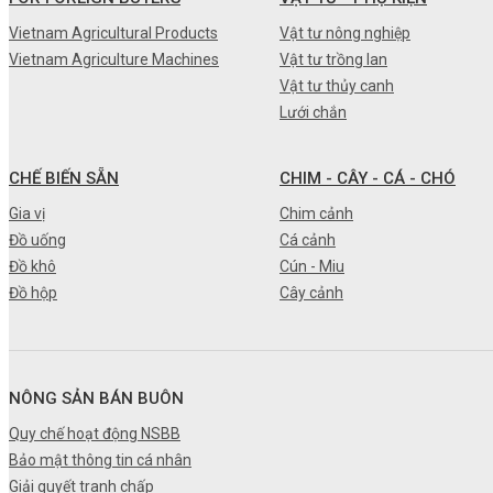
•
Máy nông nghiệp
Vietnam Agricultural Products
Vật tư nông nghiệp
Vietnam Agriculture Machines
Vật tư trồng lan
•
Thiết bị-Phương tiện
Vật tư thủy canh
•
Thực phẩm tươi
Lưới chắn
•
Chế biến sẵn
CHẾ BIẾN SẴN
CHIM - CÂY - CÁ - CHÓ
•
Chim - Cây - Cá - Chó
Gia vị
Chim cảnh
•
Sản phẩm- Dịch vụ #
Đồ uống
Cá cảnh
Đồ khô
Cún - Miu
•
Kỹ thuật - Công nghệ
Đồ hộp
Cây cảnh
•
Nhà cửa - Đời sống
NÔNG SẢN BÁN BUÔN
Quy chế hoạt động NSBB
Bảo mật thông tin cá nhân
Giải quyết tranh chấp