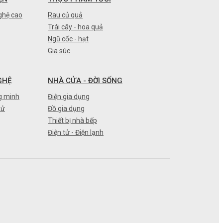
ghệ cao
Rau củ quả
Trái cây - hoa quả
Ngũ cốc - hạt
Gia súc
GHỆ
NHÀ CỬA - ĐỜI SỐNG
g minh
Điện gia dụng
tử
Đồ gia dụng
Thiết bị nhà bếp
Điện tử - Điện lạnh