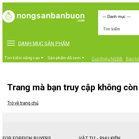
DANH MỤC SẢN PHẨM
Tìm kiếm nâng cao
Sản phẩm đã xem
Giới thiệu NSBB
Bán h
Trang mà bạn truy cập không còn 
Trở về trang chủ
•
FOR FOREIGN BUYERS
•
Vật tư - Phụ kiện
FOR FOREIGN BUYERS
VẬT TƯ - PHỤ KIỆN