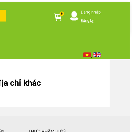
Đăng nhập
0
Đăng ký
ịa chỉ khác
ỆN
THỰC PHẨM TƯƠI