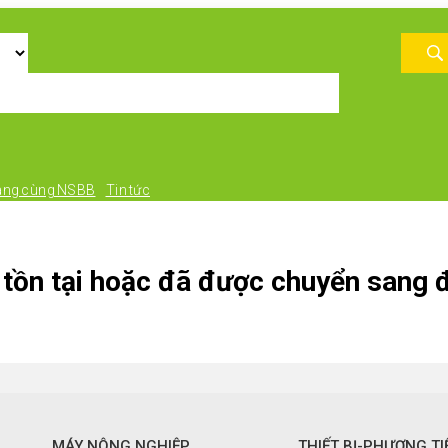
àng cùng NSBB
Tin tức
tồn tại hoặc đã được chuyển sang đ
MÁY NÔNG NGHIỆP
THIẾT BỊ-PHƯƠNG TI