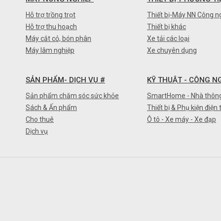
Hỗ trợ trồng trọt
Thiết bị-Máy NN Công n
Hỗ trợ thu hoạch
Thiết bị khác
Máy cắt cỏ, bón phân
Xe tải các loại
Máy lâm nghiệp
Xe chuyên dụng
SẢN PHẨM- DỊCH VỤ #
KỸ THUẬT - CÔNG N
Sản phẩm chăm sóc sức khỏe
SmartHome - Nhà thôn
Sách & Ấn phẩm
Thiết bị & Phụ kiện điện 
Cho thuê
Ô tô - Xe máy - Xe đạp
Dịch vụ