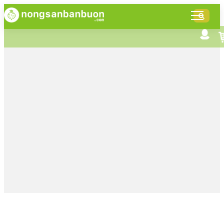
DANH
MỤC
SẢN
Tìm kiếm nâng cao
Giới thiệu NSBB
PHẨM
Bán hàng cùng NSBB
Tin tức