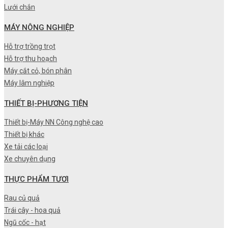
Lưới chắn
MÁY NÔNG NGHIỆP
Hỗ trợ trồng trọt
Hỗ trợ thu hoạch
Máy cắt cỏ, bón phân
Máy lâm nghiệp
THIẾT BỊ-PHƯƠNG TIỆN
Thiết bị-Máy NN Công nghệ cao
Thiết bị khác
Xe tải các loại
Xe chuyên dụng
THỰC PHẨM TƯƠI
Rau củ quả
Trái cây - hoa quả
Ngũ cốc - hạt