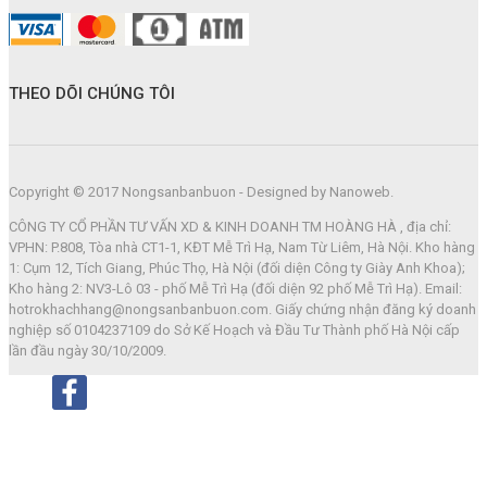
THEO DÕI CHÚNG TÔI
Copyright © 2017 Nongsanbanbuon - Designed by Nanoweb.
CÔNG TY CỔ PHẦN TƯ VẤN XD & KINH DOANH TM HOÀNG HÀ , địa chỉ:
VPHN: P.808, Tòa nhà CT1-1, KĐT Mễ Trì Hạ, Nam Từ Liêm, Hà Nội. Kho hàng
1: Cụm 12, Tích Giang, Phúc Thọ, Hà Nội (đối diện Công ty Giày Anh Khoa);
Kho hàng 2: NV3-Lô 03 - phố Mễ Trì Hạ (đối diện 92 phố Mễ Trì Hạ). Email:
hotrokhachhang@nongsanbanbuon.com. Giấy chứng nhận đăng ký doanh
nghiệp số 0104237109 do Sở Kế Hoạch và Đầu Tư Thành phố Hà Nội cấp
lần đầu ngày 30/10/2009.