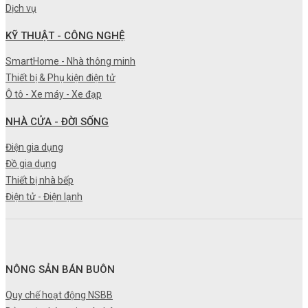
Dịch vụ
KỸ THUẬT - CÔNG NGHỆ
SmartHome - Nhà thông minh
Thiết bị & Phụ kiện điện tử
Ô tô - Xe máy - Xe đạp
NHÀ CỬA - ĐỜI SỐNG
Điện gia dụng
Đồ gia dụng
Thiết bị nhà bếp
Điện tử - Điện lạnh
NÔNG SẢN BÁN BUÔN
Quy chế hoạt động NSBB