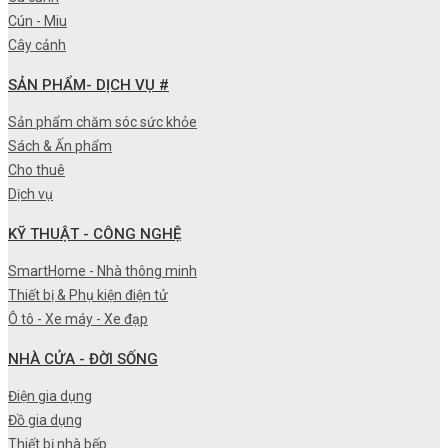
Cún - Miu
Cây cảnh
SẢN PHẨM- DỊCH VỤ #
Sản phẩm chăm sóc sức khỏe
Sách & Ấn phẩm
Cho thuê
Dịch vụ
KỸ THUẬT - CÔNG NGHỆ
SmartHome - Nhà thông minh
Thiết bị & Phụ kiện điện tử
Ô tô - Xe máy - Xe đạp
NHÀ CỬA - ĐỜI SỐNG
Điện gia dụng
Đồ gia dụng
Thiết bị nhà bếp