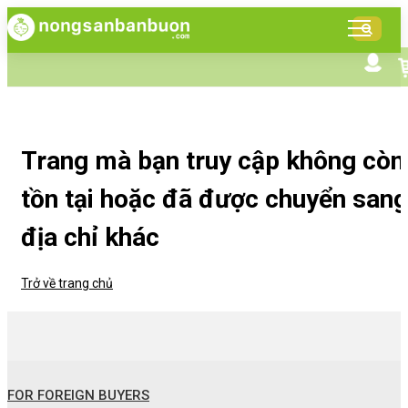
DANH
MỤC
SẢN
Tìm kiếm nâng cao
Giới thiệu NSBB
PHẨM
Bán hàng cùng NSBB
Tin tức
Trang mà bạn truy cập không còn
tồn tại hoặc đã được chuyển sang
địa chỉ khác
Trở về trang chủ
FOR FOREIGN BUYERS