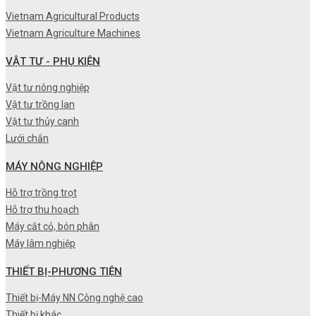
Vietnam Agricultural Products
Vietnam Agriculture Machines
VẬT TƯ - PHỤ KIỆN
Vật tư nông nghiệp
Vật tư trồng lan
Vật tư thủy canh
Lưới chắn
MÁY NÔNG NGHIỆP
Hỗ trợ trồng trọt
Hỗ trợ thu hoạch
Máy cắt cỏ, bón phân
Máy lâm nghiệp
THIẾT BỊ-PHƯƠNG TIỆN
Thiết bị-Máy NN Công nghệ cao
Thiết bị khác