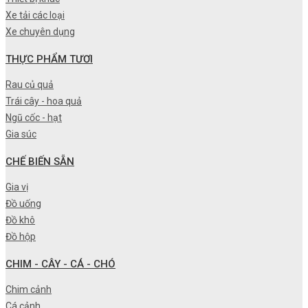
Xe tải các loại
Xe chuyên dụng
THỰC PHẨM TƯƠI
Rau củ quả
Trái cây - hoa quả
Ngũ cốc - hạt
Gia súc
CHẾ BIẾN SẴN
Gia vị
Đồ uống
Đồ khô
Đồ hộp
CHIM - CÂY - CÁ - CHÓ
Chim cảnh
Cá cảnh