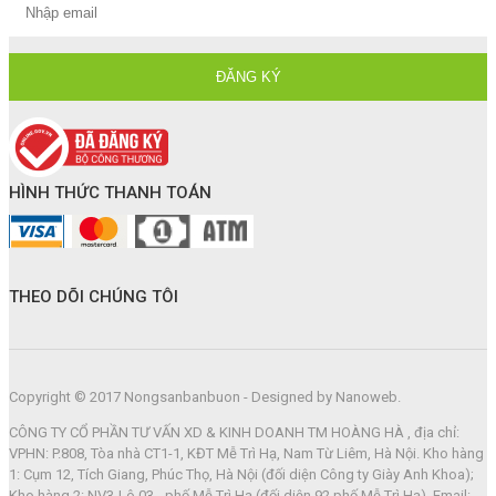
HÌNH THỨC THANH TOÁN
THEO DÕI CHÚNG TÔI
Copyright © 2017 Nongsanbanbuon - Designed by Nanoweb.
CÔNG TY CỔ PHẦN TƯ VẤN XD & KINH DOANH TM HOÀNG HÀ , địa chỉ:
VPHN: P.808, Tòa nhà CT1-1, KĐT Mễ Trì Hạ, Nam Từ Liêm, Hà Nội. Kho hàng
1: Cụm 12, Tích Giang, Phúc Thọ, Hà Nội (đối diện Công ty Giày Anh Khoa);
Kho hàng 2: NV3-Lô 03 - phố Mễ Trì Hạ (đối diện 92 phố Mễ Trì Hạ). Email: