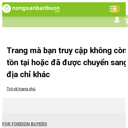
DANH
MỤC
SẢN
Tìm kiếm nâng cao
Giới thiệu NSBB
PHẨM
Bán hàng cùng NSBB
Tin tức
Trang mà bạn truy cập không còn
tồn tại hoặc đã được chuyển sang
địa chỉ khác
Trở về trang chủ
FOR FOREIGN BUYERS