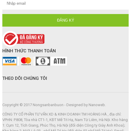
HÌNH THỨC THANH TOÁN
THEO DÕI CHÚNG TÔI
Copyright © 2017 Nongsanbanbuon - Designed by Nanoweb.
CÔNG TY CỔ PHẦN TƯ VẤN XD & KINH DOANH TM HOÀNG HÀ , địa chỉ:
VPHN: P.808, Tòa nhà CT1-1, KĐT Mễ Trì Hạ, Nam Từ Liêm, Hà Nội. Kho hàng
1: Cụm 12, Tích Giang, Phúc Thọ, Hà Nội (đối diện Công ty Giày Anh Khoa);
Kho hàng 2: NV3-Lô 03 - phố Mễ Trì Hạ (đối diện 92 phố Mễ Trì Hạ). Email: