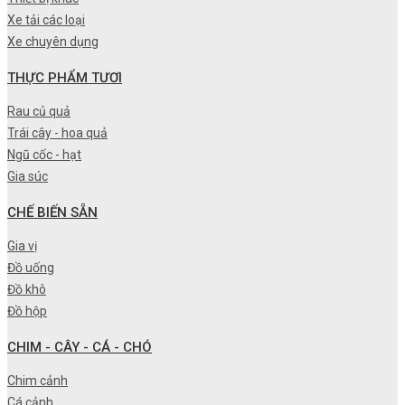
Xe tải các loại
Xe chuyên dụng
THỰC PHẨM TƯƠI
Rau củ quả
Trái cây - hoa quả
Ngũ cốc - hạt
Gia súc
CHẾ BIẾN SẴN
Gia vị
Đồ uống
Đồ khô
Đồ hộp
CHIM - CÂY - CÁ - CHÓ
Chim cảnh
Cá cảnh