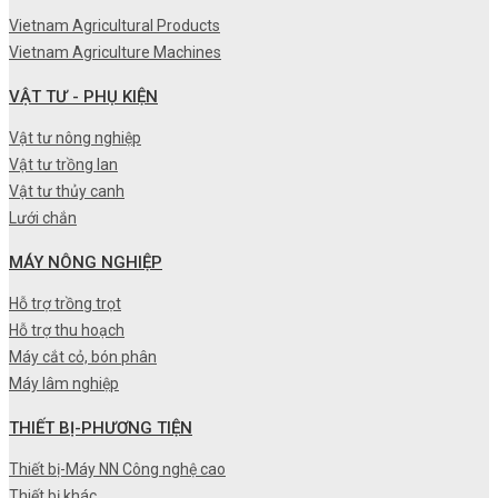
Vietnam Agricultural Products
Vietnam Agriculture Machines
VẬT TƯ - PHỤ KIỆN
Vật tư nông nghiệp
Vật tư trồng lan
Vật tư thủy canh
Lưới chắn
MÁY NÔNG NGHIỆP
Hỗ trợ trồng trọt
Hỗ trợ thu hoạch
Máy cắt cỏ, bón phân
Máy lâm nghiệp
THIẾT BỊ-PHƯƠNG TIỆN
Thiết bị-Máy NN Công nghệ cao
Thiết bị khác