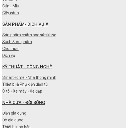
Cún - Miu
Cây cảnh
SẢN PHẨM- DỊCH VỤ #
Sản phẩm chăm sóc sức khỏe
Sách & Ấn phẩm
Cho thuê
Dịch vụ
KỸ THUẬT - CÔNG NGHỆ
SmartHome - Nhà thông minh
Thiết bị & Phụ kiện điện tử
Ô tô - Xe máy - Xe đạp
NHÀ CỬA - ĐỜI SỐNG
Điện gia dụng
Đồ gia dụng
Thiết bị nhà bếp