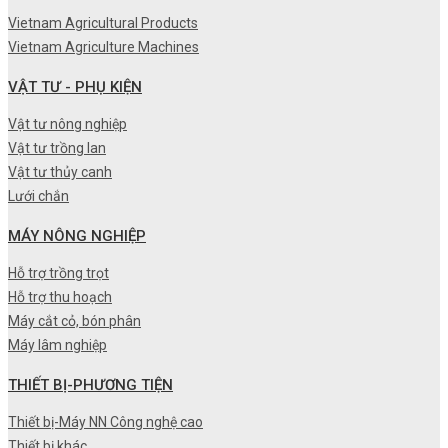
Vietnam Agricultural Products
Vietnam Agriculture Machines
VẬT TƯ - PHỤ KIỆN
Vật tư nông nghiệp
Vật tư trồng lan
Vật tư thủy canh
Lưới chắn
MÁY NÔNG NGHIỆP
Hỗ trợ trồng trọt
Hỗ trợ thu hoạch
Máy cắt cỏ, bón phân
Máy lâm nghiệp
THIẾT BỊ-PHƯƠNG TIỆN
Thiết bị-Máy NN Công nghệ cao
Thiết bị khác