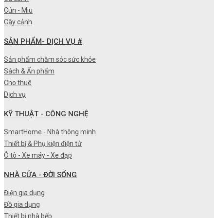
Cún - Miu
Cây cảnh
SẢN PHẨM- DỊCH VỤ #
Sản phẩm chăm sóc sức khỏe
Sách & Ấn phẩm
Cho thuê
Dịch vụ
KỸ THUẬT - CÔNG NGHỆ
SmartHome - Nhà thông minh
Thiết bị & Phụ kiện điện tử
Ô tô - Xe máy - Xe đạp
NHÀ CỬA - ĐỜI SỐNG
Điện gia dụng
Đồ gia dụng
Thiết bị nhà bếp