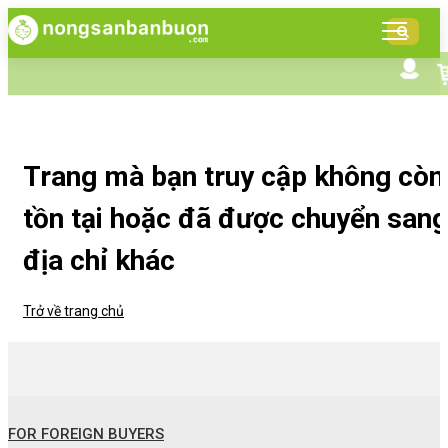
DANH
MỤC
SẢN
Tìm kiếm nâng cao
Giới thiệu NSBB
PHẨM
Bán hàng cùng NSBB
Tin tức
Trang mà bạn truy cập không còn
tồn tại hoặc đã được chuyển sang
địa chỉ khác
Trở về trang chủ
FOR FOREIGN BUYERS