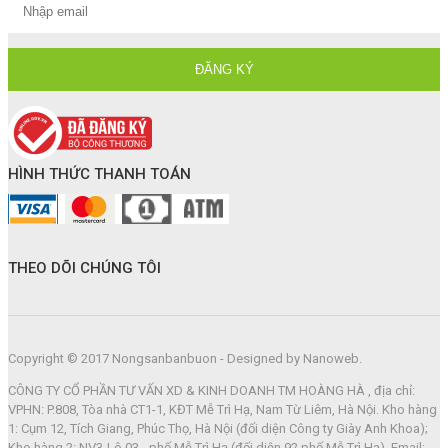
HÌNH THỨC THANH TOÁN
THEO DÕI CHÚNG TÔI
Copyright © 2017 Nongsanbanbuon - Designed by Nanoweb.
CÔNG TY CỔ PHẦN TƯ VẤN XD & KINH DOANH TM HOÀNG HÀ , địa chỉ:
VPHN: P.808, Tòa nhà CT1-1, KĐT Mễ Trì Hạ, Nam Từ Liêm, Hà Nội. Kho hàng
1: Cụm 12, Tích Giang, Phúc Thọ, Hà Nội (đối diện Công ty Giày Anh Khoa);
Kho hàng 2: NV3-Lô 03 - phố Mễ Trì Hạ (đối diện 92 phố Mễ Trì Hạ). Email: