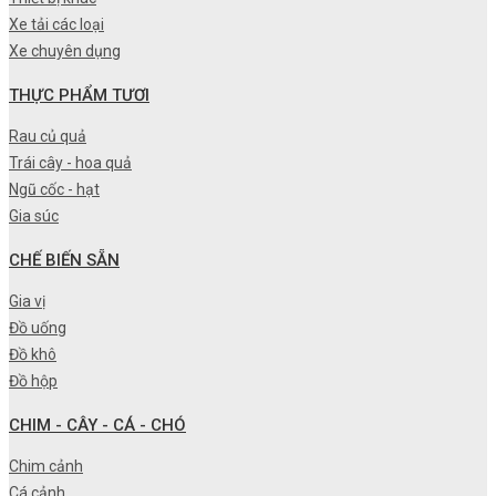
Xe tải các loại
Xe chuyên dụng
THỰC PHẨM TƯƠI
Rau củ quả
Trái cây - hoa quả
Ngũ cốc - hạt
Gia súc
CHẾ BIẾN SẴN
Gia vị
Đồ uống
Đồ khô
Đồ hộp
CHIM - CÂY - CÁ - CHÓ
Chim cảnh
Cá cảnh