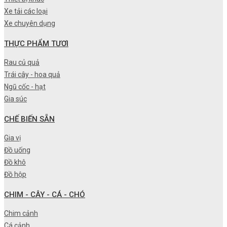
Xe tải các loại
Xe chuyên dụng
THỰC PHẨM TƯƠI
Rau củ quả
Trái cây - hoa quả
Ngũ cốc - hạt
Gia súc
CHẾ BIẾN SẴN
Gia vị
Đồ uống
Đồ khô
Đồ hộp
CHIM - CÂY - CÁ - CHÓ
Chim cảnh
Cá cảnh