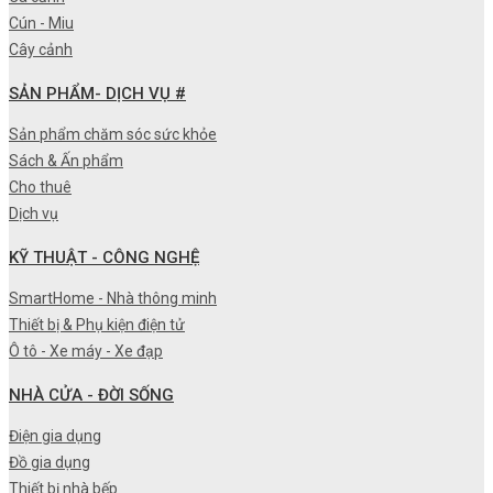
Cún - Miu
Cây cảnh
SẢN PHẨM- DỊCH VỤ #
Sản phẩm chăm sóc sức khỏe
Sách & Ấn phẩm
Cho thuê
Dịch vụ
KỸ THUẬT - CÔNG NGHỆ
SmartHome - Nhà thông minh
Thiết bị & Phụ kiện điện tử
Ô tô - Xe máy - Xe đạp
NHÀ CỬA - ĐỜI SỐNG
Điện gia dụng
Đồ gia dụng
Thiết bị nhà bếp