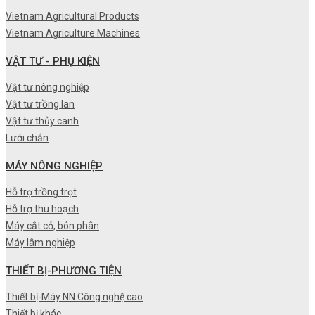
Vietnam Agricultural Products
Vietnam Agriculture Machines
VẬT TƯ - PHỤ KIỆN
Vật tư nông nghiệp
Vật tư trồng lan
Vật tư thủy canh
Lưới chắn
MÁY NÔNG NGHIỆP
Hỗ trợ trồng trọt
Hỗ trợ thu hoạch
Máy cắt cỏ, bón phân
Máy lâm nghiệp
THIẾT BỊ-PHƯƠNG TIỆN
Thiết bị-Máy NN Công nghệ cao
Thiết bị khác