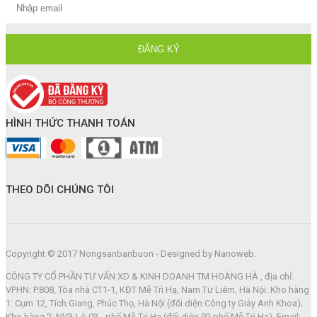
HÌNH THỨC THANH TOÁN
THEO DÕI CHÚNG TÔI
Copyright © 2017 Nongsanbanbuon - Designed by Nanoweb.
CÔNG TY CỔ PHẦN TƯ VẤN XD & KINH DOANH TM HOÀNG HÀ , địa chỉ:
VPHN: P.808, Tòa nhà CT1-1, KĐT Mễ Trì Hạ, Nam Từ Liêm, Hà Nội. Kho hàng
1: Cụm 12, Tích Giang, Phúc Thọ, Hà Nội (đối diện Công ty Giày Anh Khoa);
Kho hàng 2: NV3-Lô 03 - phố Mễ Trì Hạ (đối diện 92 phố Mễ Trì Hạ). Email: