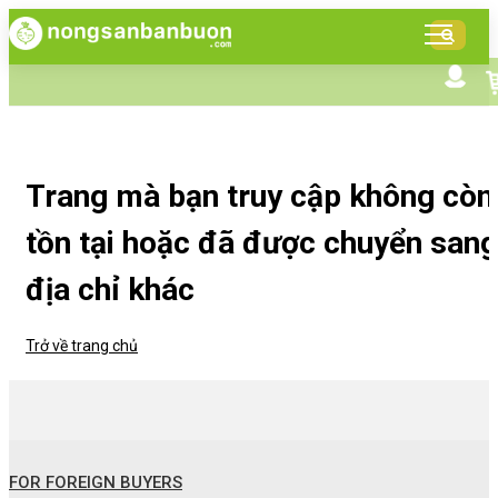
DANH
MỤC
SẢN
Tìm kiếm nâng cao
Giới thiệu NSBB
PHẨM
Bán hàng cùng NSBB
Tin tức
Trang mà bạn truy cập không còn
tồn tại hoặc đã được chuyển sang
địa chỉ khác
Trở về trang chủ
FOR FOREIGN BUYERS