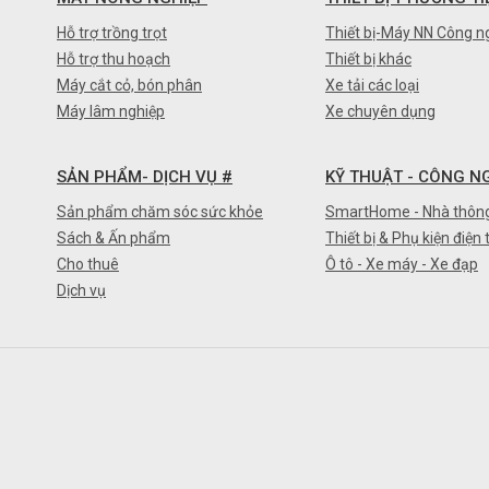
Hỗ trợ trồng trọt
Thiết bị-Máy NN Công n
Hỗ trợ thu hoạch
Thiết bị khác
Máy cắt cỏ, bón phân
Xe tải các loại
Máy lâm nghiệp
Xe chuyên dụng
SẢN PHẨM- DỊCH VỤ #
KỸ THUẬT - CÔNG N
Sản phẩm chăm sóc sức khỏe
SmartHome - Nhà thôn
Sách & Ấn phẩm
Thiết bị & Phụ kiện điện 
Cho thuê
Ô tô - Xe máy - Xe đạp
Dịch vụ