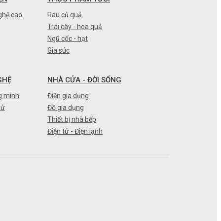
ghệ cao
Rau củ quả
Trái cây - hoa quả
Ngũ cốc - hạt
Gia súc
GHỆ
NHÀ CỬA - ĐỜI SỐNG
g minh
Điện gia dụng
tử
Đồ gia dụng
Thiết bị nhà bếp
Điện tử - Điện lạnh