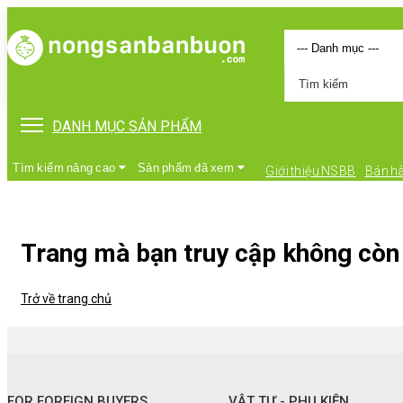
DANH MỤC SẢN PHẨM
Tìm kiếm nâng cao
Sản phẩm đã xem
Giới thiệu NSBB
Bán h
Trang mà bạn truy cập không còn 
Trở về trang chủ
•
FOR FOREIGN BUYERS
•
Vật tư - Phụ kiện
FOR FOREIGN BUYERS
VẬT TƯ - PHỤ KIỆN