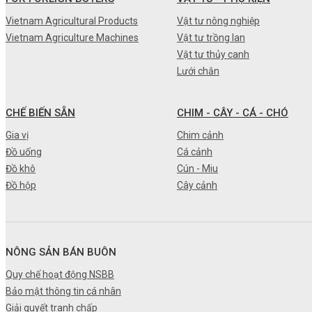
•
Máy nông nghiệp
Vietnam Agricultural Products
Vật tư nông nghiệp
Vietnam Agriculture Machines
Vật tư trồng lan
•
Thiết bị-Phương tiện
Vật tư thủy canh
•
Thực phẩm tươi
Lưới chắn
•
Chế biến sẵn
CHẾ BIẾN SẴN
CHIM - CÂY - CÁ - CHÓ
•
Chim - Cây - Cá - Chó
Gia vị
Chim cảnh
•
Sản phẩm- Dịch vụ #
Đồ uống
Cá cảnh
Đồ khô
Cún - Miu
•
Kỹ thuật - Công nghệ
Đồ hộp
Cây cảnh
•
Nhà cửa - Đời sống
NÔNG SẢN BÁN BUÔN
Quy chế hoạt động NSBB
Bảo mật thông tin cá nhân
Giải quyết tranh chấp