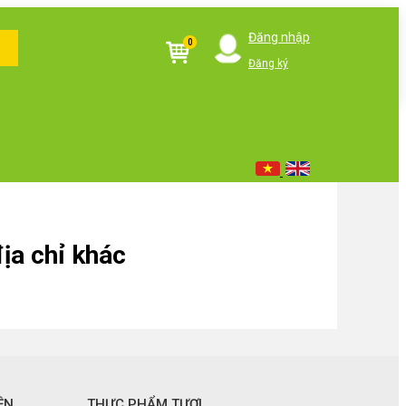
Đăng nhập
0
Đăng ký
ịa chỉ khác
ỆN
THỰC PHẨM TƯƠI