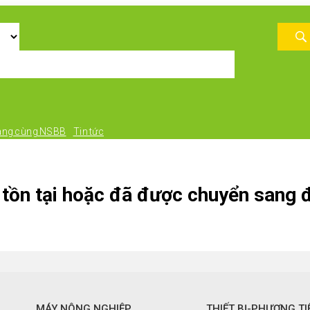
àng cùng NSBB
Tin tức
tồn tại hoặc đã được chuyển sang đ
MÁY NÔNG NGHIỆP
THIẾT BỊ-PHƯƠNG TI