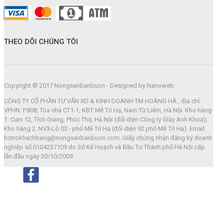
THEO DÕI CHÚNG TÔI
Copyright © 2017 Nongsanbanbuon - Designed by Nanoweb.
CÔNG TY CỔ PHẦN TƯ VẤN XD & KINH DOANH TM HOÀNG HÀ , địa chỉ:
VPHN: P.808, Tòa nhà CT1-1, KĐT Mễ Trì Hạ, Nam Từ Liêm, Hà Nội. Kho hàng
1: Cụm 12, Tích Giang, Phúc Thọ, Hà Nội (đối diện Công ty Giày Anh Khoa);
Kho hàng 2: NV3-Lô 03 - phố Mễ Trì Hạ (đối diện 92 phố Mễ Trì Hạ). Email:
hotrokhachhang@nongsanbanbuon.com. Giấy chứng nhận đăng ký doanh
nghiệp số 0104237109 do Sở Kế Hoạch và Đầu Tư Thành phố Hà Nội cấp
lần đầu ngày 30/10/2009.