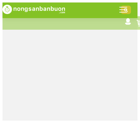
DANH
MỤC
SẢN
Tìm kiếm nâng cao
Giới thiệu NSBB
PHẨM
Bán hàng cùng NSBB
Tin tức