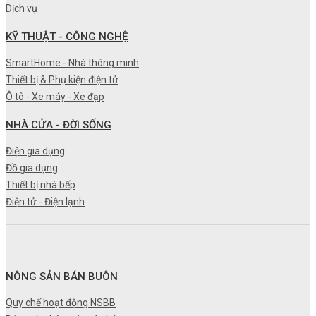
Dịch vụ
KỸ THUẬT - CÔNG NGHỆ
SmartHome - Nhà thông minh
Thiết bị & Phụ kiện điện tử
Ô tô - Xe máy - Xe đạp
NHÀ CỬA - ĐỜI SỐNG
Điện gia dụng
Đồ gia dụng
Thiết bị nhà bếp
Điện tử - Điện lạnh
NÔNG SẢN BÁN BUÔN
Quy chế hoạt động NSBB