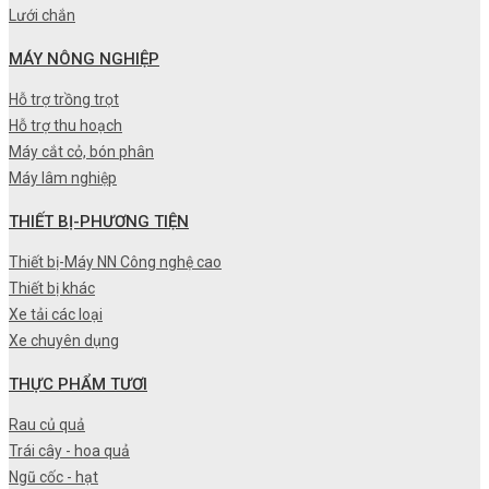
Lưới chắn
MÁY NÔNG NGHIỆP
Hỗ trợ trồng trọt
Hỗ trợ thu hoạch
Máy cắt cỏ, bón phân
Máy lâm nghiệp
THIẾT BỊ-PHƯƠNG TIỆN
Thiết bị-Máy NN Công nghệ cao
Thiết bị khác
Xe tải các loại
Xe chuyên dụng
THỰC PHẨM TƯƠI
Rau củ quả
Trái cây - hoa quả
Ngũ cốc - hạt