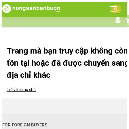
DANH
MỤC
SẢN
Tìm kiếm nâng cao
Giới thiệu NSBB
PHẨM
Bán hàng cùng NSBB
Tin tức
Trang mà bạn truy cập không còn
tồn tại hoặc đã được chuyển sang
địa chỉ khác
Trở về trang chủ
FOR FOREIGN BUYERS