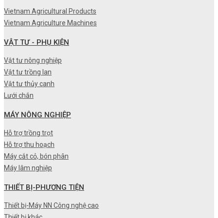
Vietnam Agricultural Products
Vietnam Agriculture Machines
VẬT TƯ - PHỤ KIỆN
Vật tư nông nghiệp
Vật tư trồng lan
Vật tư thủy canh
Lưới chắn
MÁY NÔNG NGHIỆP
Hỗ trợ trồng trọt
Hỗ trợ thu hoạch
Máy cắt cỏ, bón phân
Máy lâm nghiệp
THIẾT BỊ-PHƯƠNG TIỆN
Thiết bị-Máy NN Công nghệ cao
Thiết bị khác