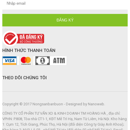
HÌNH THỨC THANH TOÁN
THEO DÕI CHÚNG TÔI
Copyright © 2017 Nongsanbanbuon - Designed by Nanoweb.
CÔNG TY CỔ PHẦN TƯ VẤN XD & KINH DOANH TM HOÀNG HÀ , địa chỉ:
VPHN: P.808, Tòa nhà CT1-1, KĐT Mễ Trì Hạ, Nam Từ Liêm, Hà Nội. Kho hàng
1: Cụm 12, Tích Giang, Phúc Thọ, Hà Nội (đối diện Công ty Giày Anh Khoa);
Kho hàng 2: NV3-Lô 03 - phố Mễ Trì Hạ (đối diện 92 phố Mễ Trì Hạ). Email: