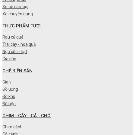
Xe tải các loại
Xe chuyên dụng
THỰC PHẨM TƯƠI
Rau củ quả
Trái cây - hoa quả
Ngũ cốc - hạt
Gia súc
CHẾ BIẾN SẴN
Gia vị
Đồ uống
Đồ khô
Đồ hộp
CHIM - CÂY - CÁ - CHÓ
Chim cảnh
Cá cảnh