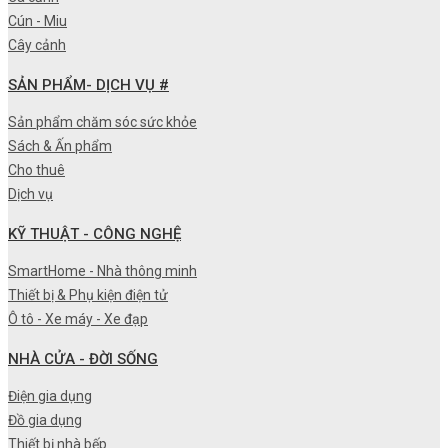
Cún - Miu
Cây cảnh
SẢN PHẨM- DỊCH VỤ #
Sản phẩm chăm sóc sức khỏe
Sách & Ấn phẩm
Cho thuê
Dịch vụ
KỸ THUẬT - CÔNG NGHỆ
SmartHome - Nhà thông minh
Thiết bị & Phụ kiện điện tử
Ô tô - Xe máy - Xe đạp
NHÀ CỬA - ĐỜI SỐNG
Điện gia dụng
Đồ gia dụng
Thiết bị nhà bếp