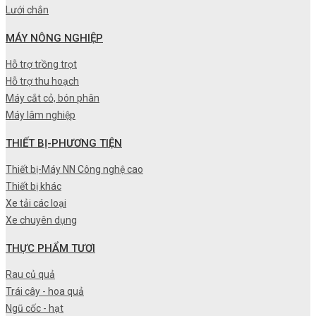
Lưới chắn
MÁY NÔNG NGHIỆP
Hỗ trợ trồng trọt
Hỗ trợ thu hoạch
Máy cắt cỏ, bón phân
Máy lâm nghiệp
THIẾT BỊ-PHƯƠNG TIỆN
Thiết bị-Máy NN Công nghệ cao
Thiết bị khác
Xe tải các loại
Xe chuyên dụng
THỰC PHẨM TƯƠI
Rau củ quả
Trái cây - hoa quả
Ngũ cốc - hạt