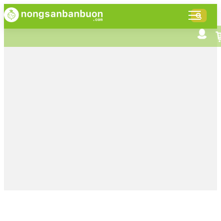
DANH
MỤC
SẢN
Tìm kiếm nâng cao
Giới thiệu NSBB
PHẨM
Bán hàng cùng NSBB
Tin tức