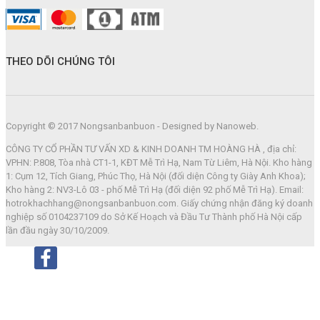
THEO DÕI CHÚNG TÔI
Copyright © 2017 Nongsanbanbuon - Designed by Nanoweb.
CÔNG TY CỔ PHẦN TƯ VẤN XD & KINH DOANH TM HOÀNG HÀ , địa chỉ:
VPHN: P.808, Tòa nhà CT1-1, KĐT Mễ Trì Hạ, Nam Từ Liêm, Hà Nội. Kho hàng
1: Cụm 12, Tích Giang, Phúc Thọ, Hà Nội (đối diện Công ty Giày Anh Khoa);
Kho hàng 2: NV3-Lô 03 - phố Mễ Trì Hạ (đối diện 92 phố Mễ Trì Hạ). Email:
hotrokhachhang@nongsanbanbuon.com. Giấy chứng nhận đăng ký doanh
nghiệp số 0104237109 do Sở Kế Hoạch và Đầu Tư Thành phố Hà Nội cấp
lần đầu ngày 30/10/2009.