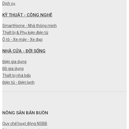
Dịch vụ
KỸ THUẬT - CÔNG NGHỆ
SmartHome - Nhà thông minh
Thiết bị & Phụ kiện điện tử
Ô tô - Xe máy - Xe đạp
NHÀ CỬA - ĐỜI SỐNG
Điện gia dụng
Đồ gia dụng
Thiết bị nhà bếp
Điện tử - Điện lạnh
NÔNG SẢN BÁN BUÔN
Quy chế hoạt động NSBB