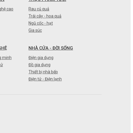
ghệ cao
Rau củ quả
Trái cây - hoa quả
Ngũ cốc - hạt
Gia súc
GHỆ
NHÀ CỬA - ĐỜI SỐNG
g minh
Điện gia dụng
tử
Đồ gia dụng
Thiết bị nhà bếp
Điện tử - Điện lạnh