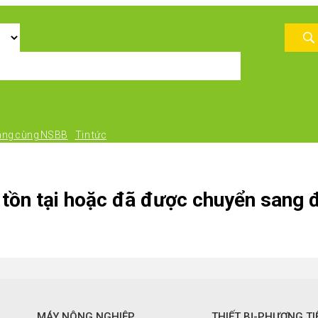
àng cùng NSBB
Tin tức
tồn tại hoặc đã được chuyển sang đ
MÁY NÔNG NGHIỆP
THIẾT BỊ-PHƯƠNG TI