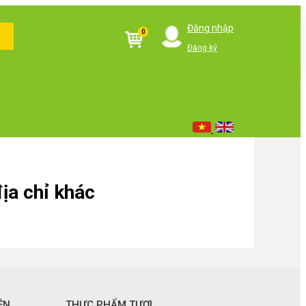
Đăng nhập
0
Đăng ký
ịa chỉ khác
ỆN
THỰC PHẨM TƯƠI