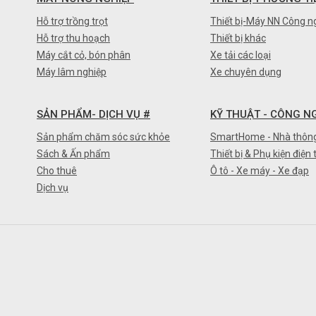
Hỗ trợ trồng trọt
Thiết bị-Máy NN Công n
Hỗ trợ thu hoạch
Thiết bị khác
Máy cắt cỏ, bón phân
Xe tải các loại
Máy lâm nghiệp
Xe chuyên dụng
SẢN PHẨM- DỊCH VỤ #
KỸ THUẬT - CÔNG N
Sản phẩm chăm sóc sức khỏe
SmartHome - Nhà thôn
Sách & Ấn phẩm
Thiết bị & Phụ kiện điện 
Cho thuê
Ô tô - Xe máy - Xe đạp
Dịch vụ