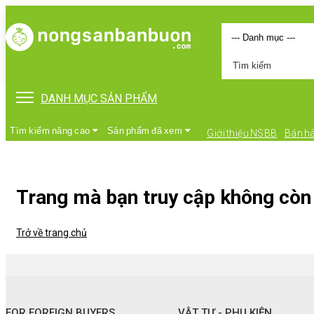
DANH MỤC SẢN PHẨM
Tìm kiếm nâng cao
Sản phẩm đã xem
Giới thiệu NSBB
Bán h
Trang mà bạn truy cập không còn 
Trở về trang chủ
•
FOR FOREIGN BUYERS
•
Vật tư - Phụ kiện
FOR FOREIGN BUYERS
VẬT TƯ - PHỤ KIỆN