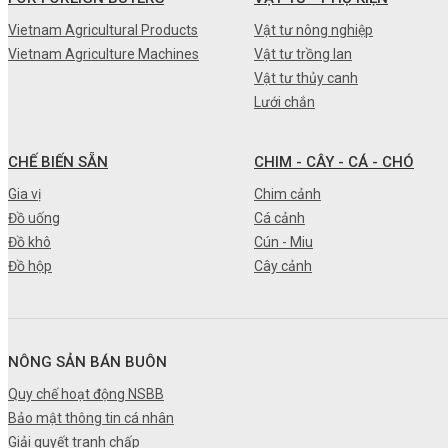
•
Máy nông nghiệp
Vietnam Agricultural Products
Vật tư nông nghiệp
Vietnam Agriculture Machines
Vật tư trồng lan
•
Thiết bị-Phương tiện
Vật tư thủy canh
•
Thực phẩm tươi
Lưới chắn
•
Chế biến sẵn
CHẾ BIẾN SẴN
CHIM - CÂY - CÁ - CHÓ
•
Chim - Cây - Cá - Chó
Gia vị
Chim cảnh
•
Sản phẩm- Dịch vụ #
Đồ uống
Cá cảnh
Đồ khô
Cún - Miu
•
Kỹ thuật - Công nghệ
Đồ hộp
Cây cảnh
•
Nhà cửa - Đời sống
NÔNG SẢN BÁN BUÔN
Quy chế hoạt động NSBB
Bảo mật thông tin cá nhân
Giải quyết tranh chấp