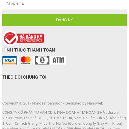
HÌNH THỨC THANH TOÁN
THEO DÕI CHÚNG TÔI
Copyright © 2017 Nongsanbanbuon - Designed by Nanoweb.
CÔNG TY CỔ PHẦN TƯ VẤN XD & KINH DOANH TM HOÀNG HÀ , địa chỉ:
VPHN: P.808, Tòa nhà CT1-1, KĐT Mễ Trì Hạ, Nam Từ Liêm, Hà Nội. Kho hàng
1: Cụm 12, Tích Giang, Phúc Thọ, Hà Nội (đối diện Công ty Giày Anh Khoa);
Kho hàng 2: NV3-Lô 03 - phố Mễ Trì Hạ (đối diện 92 phố Mễ Trì Hạ). Email: