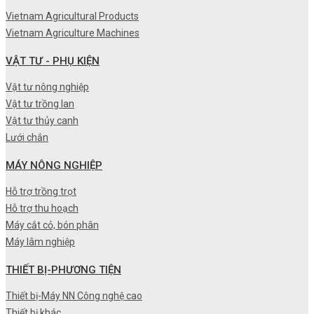
Vietnam Agricultural Products
Vietnam Agriculture Machines
VẬT TƯ - PHỤ KIỆN
Vật tư nông nghiệp
Vật tư trồng lan
Vật tư thủy canh
Lưới chắn
MÁY NÔNG NGHIỆP
Hỗ trợ trồng trọt
Hỗ trợ thu hoạch
Máy cắt cỏ, bón phân
Máy lâm nghiệp
THIẾT BỊ-PHƯƠNG TIỆN
Thiết bị-Máy NN Công nghệ cao
Thiết bị khác