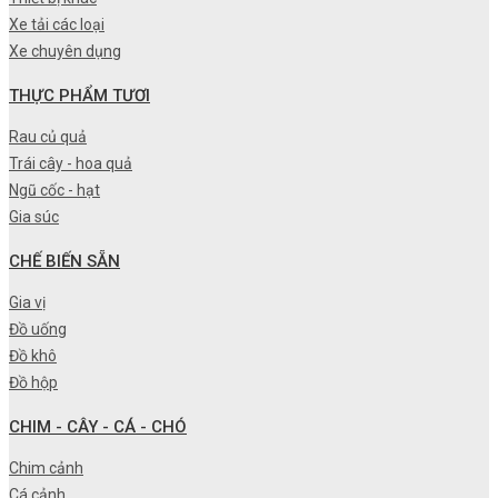
Xe tải các loại
Xe chuyên dụng
THỰC PHẨM TƯƠI
Rau củ quả
Trái cây - hoa quả
Ngũ cốc - hạt
Gia súc
CHẾ BIẾN SẴN
Gia vị
Đồ uống
Đồ khô
Đồ hộp
CHIM - CÂY - CÁ - CHÓ
Chim cảnh
Cá cảnh