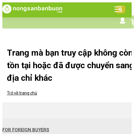
DANH
MỤC
SẢN
Tìm kiếm nâng cao
Giới thiệu NSBB
PHẨM
Bán hàng cùng NSBB
Tin tức
Trang mà bạn truy cập không còn
tồn tại hoặc đã được chuyển sang
địa chỉ khác
Trở về trang chủ
FOR FOREIGN BUYERS