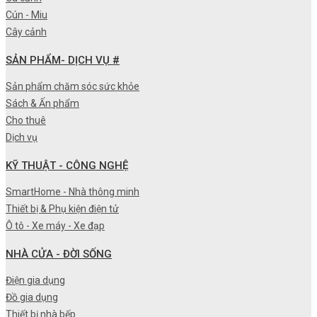
Cún - Miu
Cây cảnh
SẢN PHẨM- DỊCH VỤ #
Sản phẩm chăm sóc sức khỏe
Sách & Ấn phẩm
Cho thuê
Dịch vụ
KỸ THUẬT - CÔNG NGHỆ
SmartHome - Nhà thông minh
Thiết bị & Phụ kiện điện tử
Ô tô - Xe máy - Xe đạp
NHÀ CỬA - ĐỜI SỐNG
Điện gia dụng
Đồ gia dụng
Thiết bị nhà bếp