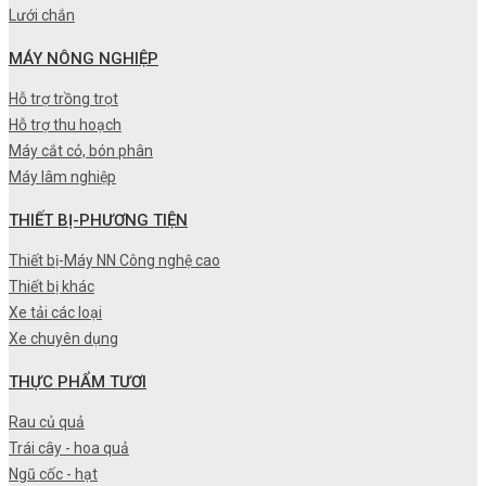
Lưới chắn
MÁY NÔNG NGHIỆP
Hỗ trợ trồng trọt
Hỗ trợ thu hoạch
Máy cắt cỏ, bón phân
Máy lâm nghiệp
THIẾT BỊ-PHƯƠNG TIỆN
Thiết bị-Máy NN Công nghệ cao
Thiết bị khác
Xe tải các loại
Xe chuyên dụng
THỰC PHẨM TƯƠI
Rau củ quả
Trái cây - hoa quả
Ngũ cốc - hạt