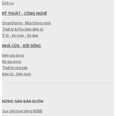
Dịch vụ
KỸ THUẬT - CÔNG NGHỆ
SmartHome - Nhà thông minh
Thiết bị & Phụ kiện điện tử
Ô tô - Xe máy - Xe đạp
NHÀ CỬA - ĐỜI SỐNG
Điện gia dụng
Đồ gia dụng
Thiết bị nhà bếp
Điện tử - Điện lạnh
NÔNG SẢN BÁN BUÔN
Quy chế hoạt động NSBB