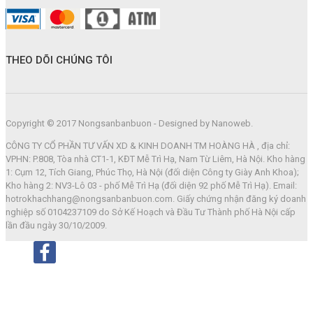
THEO DÕI CHÚNG TÔI
Copyright © 2017 Nongsanbanbuon - Designed by Nanoweb.
CÔNG TY CỔ PHẦN TƯ VẤN XD & KINH DOANH TM HOÀNG HÀ , địa chỉ:
VPHN: P.808, Tòa nhà CT1-1, KĐT Mễ Trì Hạ, Nam Từ Liêm, Hà Nội. Kho hàng
1: Cụm 12, Tích Giang, Phúc Thọ, Hà Nội (đối diện Công ty Giày Anh Khoa);
Kho hàng 2: NV3-Lô 03 - phố Mễ Trì Hạ (đối diện 92 phố Mễ Trì Hạ). Email:
hotrokhachhang@nongsanbanbuon.com. Giấy chứng nhận đăng ký doanh
nghiệp số 0104237109 do Sở Kế Hoạch và Đầu Tư Thành phố Hà Nội cấp
lần đầu ngày 30/10/2009.