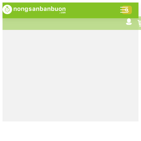
DANH
MỤC
SẢN
Tìm kiếm nâng cao
Giới thiệu NSBB
PHẨM
Bán hàng cùng NSBB
Tin tức