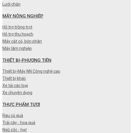
Lưới chắn
MÁY NÔNG NGHIỆP
Hỗ trợ trồng trọt
Hỗ trợ thu hoạch
Máy cắt cỏ, bón phân
Máy lâm nghiệp
THIẾT BỊ-PHƯƠNG TIỆN
Thiết bị-Máy NN Công nghệ cao
Thiết bị khác
Xe tải các loại
Xe chuyên dụng
THỰC PHẨM TƯƠI
Rau củ quả
Trái cây - hoa quả
Ngũ cốc - hạt