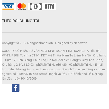
THEO DÕI CHÚNG TÔI
Copyright © 2017 Nongsanbanbuon - Designed by Nanoweb.
CÔNG TY CỔ PHẦN TƯ VẤN XD & KINH DOANH TM HOÀNG HÀ , địa chỉ:
VPHN: P.808, Tòa nhà CT1-1, KĐT Mễ Trì Hạ, Nam Từ Liêm, Hà Nội. Kho hàng
1: Cụm 12, Tích Giang, Phúc Thọ, Hà Nội (đối diện Công ty Giày Anh Khoa);
Kho hàng 2: NV3-Lô 03 - phố Mễ Trì Hạ (đối diện 92 phố Mễ Trì Hạ). Email:
hotrokhachhang@nongsanbanbuon.com. Giấy chứng nhận đăng ký doanh
nghiệp số 0104237109 do Sở Kế Hoạch và Đầu Tư Thành phố Hà Nội cấp
lần đầu ngày 30/10/2009.