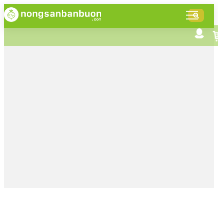
DANH
MỤC
SẢN
Tìm kiếm nâng cao
Giới thiệu NSBB
PHẨM
Bán hàng cùng NSBB
Tin tức