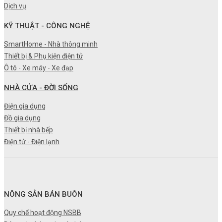
Dịch vụ
KỸ THUẬT - CÔNG NGHỆ
SmartHome - Nhà thông minh
Thiết bị & Phụ kiện điện tử
Ô tô - Xe máy - Xe đạp
NHÀ CỬA - ĐỜI SỐNG
Điện gia dụng
Đồ gia dụng
Thiết bị nhà bếp
Điện tử - Điện lạnh
NÔNG SẢN BÁN BUÔN
Quy chế hoạt động NSBB