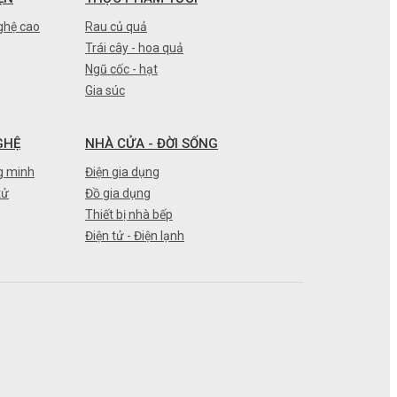
ghệ cao
Rau củ quả
Trái cây - hoa quả
Ngũ cốc - hạt
Gia súc
GHỆ
NHÀ CỬA - ĐỜI SỐNG
g minh
Điện gia dụng
tử
Đồ gia dụng
Thiết bị nhà bếp
Điện tử - Điện lạnh