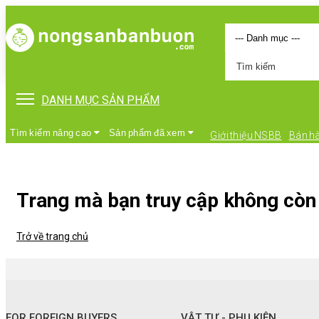
DANH MỤC SẢN PHẨM
Tìm kiếm nâng cao
Sản phẩm đã xem
Giới thiệu NSBB
Bán h
Trang mà bạn truy cập không còn 
Trở về trang chủ
•
FOR FOREIGN BUYERS
•
Vật tư - Phụ kiện
FOR FOREIGN BUYERS
VẬT TƯ - PHỤ KIỆN