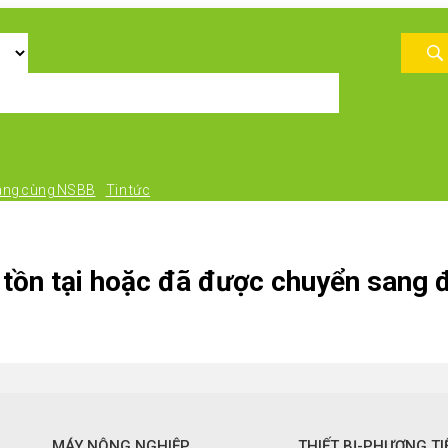
àng cùng NSBB
Tin tức
tồn tại hoặc đã được chuyển sang đ
MÁY NÔNG NGHIỆP
THIẾT BỊ-PHƯƠNG TI