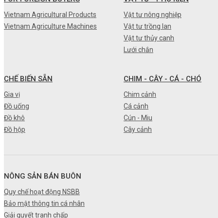
•
Máy nông nghiệp
Vietnam Agricultural Products
Vật tư nông nghiệp
Vietnam Agriculture Machines
Vật tư trồng lan
•
Thiết bị-Phương tiện
Vật tư thủy canh
•
Thực phẩm tươi
Lưới chắn
•
Chế biến sẵn
CHẾ BIẾN SẴN
CHIM - CÂY - CÁ - CHÓ
•
Chim - Cây - Cá - Chó
Gia vị
Chim cảnh
•
Sản phẩm- Dịch vụ #
Đồ uống
Cá cảnh
Đồ khô
Cún - Miu
•
Kỹ thuật - Công nghệ
Đồ hộp
Cây cảnh
•
Nhà cửa - Đời sống
NÔNG SẢN BÁN BUÔN
Quy chế hoạt động NSBB
Bảo mật thông tin cá nhân
Giải quyết tranh chấp