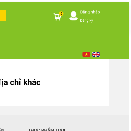
Đăng nhập
0
Đăng ký
ịa chỉ khác
ỆN
THỰC PHẨM TƯƠI