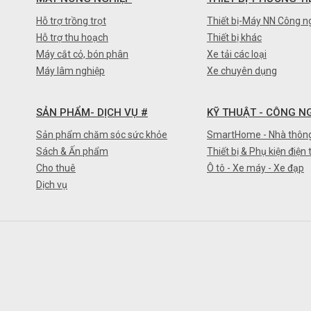
Hỗ trợ trồng trọt
Thiết bị-Máy NN Công n
Hỗ trợ thu hoạch
Thiết bị khác
Máy cắt cỏ, bón phân
Xe tải các loại
Máy lâm nghiệp
Xe chuyên dụng
SẢN PHẨM- DỊCH VỤ #
KỸ THUẬT - CÔNG N
Sản phẩm chăm sóc sức khỏe
SmartHome - Nhà thôn
Sách & Ấn phẩm
Thiết bị & Phụ kiện điện 
Cho thuê
Ô tô - Xe máy - Xe đạp
Dịch vụ