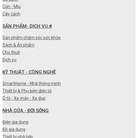
Cún - Miu
Cây cảnh
SẢN PHẨM- DỊCH VỤ #
Sản phẩm chăm sóc sức khỏe
Sách & Ấn phẩm
Cho thuê
Dịch vụ
KỸ THUẬT - CÔNG NGHỆ
SmartHome - Nhà thông minh
Thiết bị & Phụ kiện điện tử
Ô tô - Xe máy - Xe đạp
NHÀ CỬA - ĐỜI SỐNG
Điện gia dụng
Đồ gia dụng
Thiết bị nhà bếp