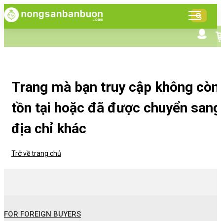
DANH
MỤC
SẢN
Tìm kiếm nâng cao
Giới thiệu NSBB
PHẨM
Bán hàng cùng NSBB
Tin tức
Trang mà bạn truy cập không còn
tồn tại hoặc đã được chuyển sang
địa chỉ khác
Trở về trang chủ
FOR FOREIGN BUYERS