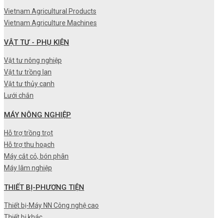
Vietnam Agricultural Products
Vietnam Agriculture Machines
VẬT TƯ - PHỤ KIỆN
Vật tư nông nghiệp
Vật tư trồng lan
Vật tư thủy canh
Lưới chắn
MÁY NÔNG NGHIỆP
Hỗ trợ trồng trọt
Hỗ trợ thu hoạch
Máy cắt cỏ, bón phân
Máy lâm nghiệp
THIẾT BỊ-PHƯƠNG TIỆN
Thiết bị-Máy NN Công nghệ cao
Thiết bị khác