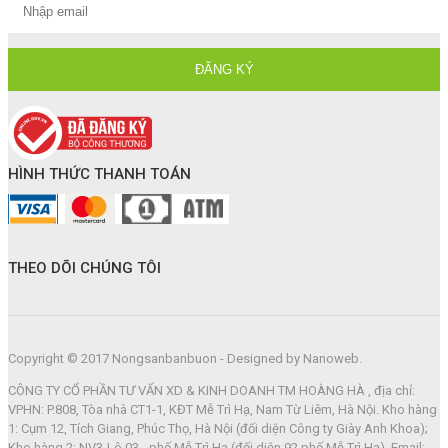
HÌNH THỨC THANH TOÁN
THEO DÕI CHÚNG TÔI
Copyright © 2017 Nongsanbanbuon - Designed by Nanoweb.
CÔNG TY CỔ PHẦN TƯ VẤN XD & KINH DOANH TM HOÀNG HÀ , địa chỉ:
VPHN: P.808, Tòa nhà CT1-1, KĐT Mễ Trì Hạ, Nam Từ Liêm, Hà Nội. Kho hàng
1: Cụm 12, Tích Giang, Phúc Thọ, Hà Nội (đối diện Công ty Giày Anh Khoa);
Kho hàng 2: NV3-Lô 03 - phố Mễ Trì Hạ (đối diện 92 phố Mễ Trì Hạ). Email: