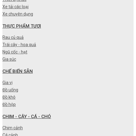
Xe tải các loại
Xe chuyên dụng
THỰC PHẨM TƯƠI
Rau củ quả
Trái cây - hoa quả
Ngũ cốc - hạt
Gia súc
CHẾ BIẾN SẴN
Gia vị
Đồ uống
Đồ khô
Đồ hộp
CHIM - CÂY - CÁ - CHÓ
Chim cảnh
Cá cảnh