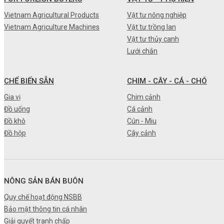
•
Máy nông nghiệp
Vietnam Agricultural Products
Vật tư nông nghiệp
Vietnam Agriculture Machines
Vật tư trồng lan
•
Thiết bị-Phương tiện
Vật tư thủy canh
•
Thực phẩm tươi
Lưới chắn
•
Chế biến sẵn
CHẾ BIẾN SẴN
CHIM - CÂY - CÁ - CHÓ
•
Chim - Cây - Cá - Chó
Gia vị
Chim cảnh
•
Sản phẩm- Dịch vụ #
Đồ uống
Cá cảnh
Đồ khô
Cún - Miu
•
Kỹ thuật - Công nghệ
Đồ hộp
Cây cảnh
•
Nhà cửa - Đời sống
NÔNG SẢN BÁN BUÔN
Quy chế hoạt động NSBB
Bảo mật thông tin cá nhân
Giải quyết tranh chấp