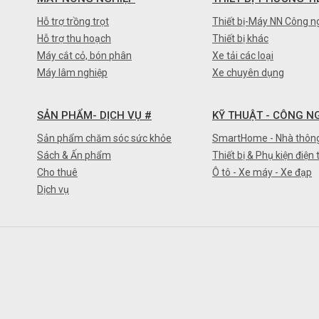
Hỗ trợ trồng trọt
Thiết bị-Máy NN Công n
Hỗ trợ thu hoạch
Thiết bị khác
Máy cắt cỏ, bón phân
Xe tải các loại
Máy lâm nghiệp
Xe chuyên dụng
SẢN PHẨM- DỊCH VỤ #
KỸ THUẬT - CÔNG N
Sản phẩm chăm sóc sức khỏe
SmartHome - Nhà thôn
Sách & Ấn phẩm
Thiết bị & Phụ kiện điện 
Cho thuê
Ô tô - Xe máy - Xe đạp
Dịch vụ