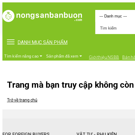
DANH MỤC SẢN PHẨM
Tìm kiếm nâng cao
Sản phẩm đã xem
Giới thiệu NSBB
Bán h
Trang mà bạn truy cập không còn 
Trở về trang chủ
•
FOR FOREIGN BUYERS
•
Vật tư - Phụ kiện
FOR FOREIGN BUYERS
VẬT TƯ - PHỤ KIỆN