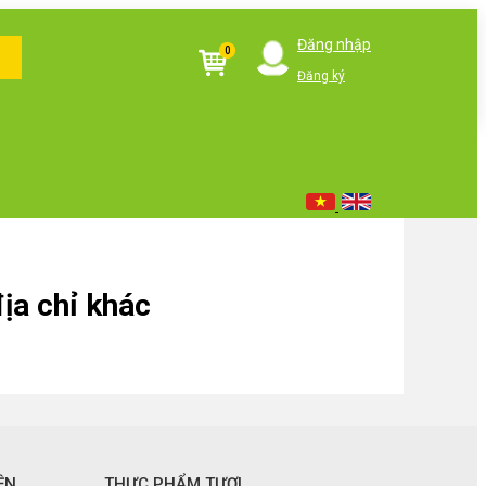
Đăng nhập
0
Đăng ký
ịa chỉ khác
ỆN
THỰC PHẨM TƯƠI