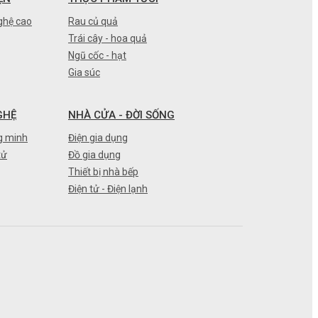
ghệ cao
Rau củ quả
Trái cây - hoa quả
Ngũ cốc - hạt
Gia súc
GHỆ
NHÀ CỬA - ĐỜI SỐNG
g minh
Điện gia dụng
tử
Đồ gia dụng
Thiết bị nhà bếp
Điện tử - Điện lạnh