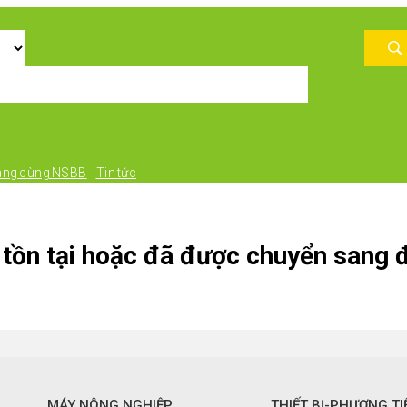
àng cùng NSBB
Tin tức
tồn tại hoặc đã được chuyển sang đ
MÁY NÔNG NGHIỆP
THIẾT BỊ-PHƯƠNG TI