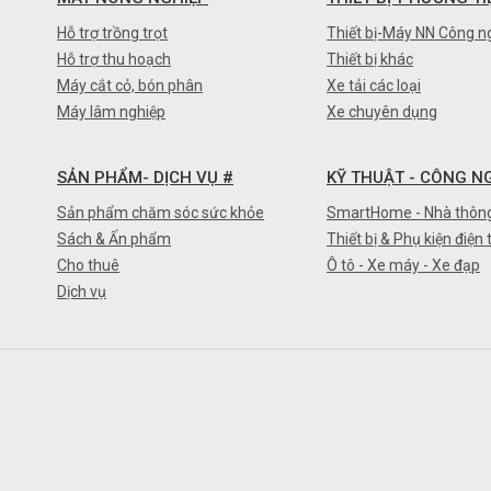
Hỗ trợ trồng trọt
Thiết bị-Máy NN Công n
Hỗ trợ thu hoạch
Thiết bị khác
Máy cắt cỏ, bón phân
Xe tải các loại
Máy lâm nghiệp
Xe chuyên dụng
SẢN PHẨM- DỊCH VỤ #
KỸ THUẬT - CÔNG N
Sản phẩm chăm sóc sức khỏe
SmartHome - Nhà thôn
Sách & Ấn phẩm
Thiết bị & Phụ kiện điện 
Cho thuê
Ô tô - Xe máy - Xe đạp
Dịch vụ