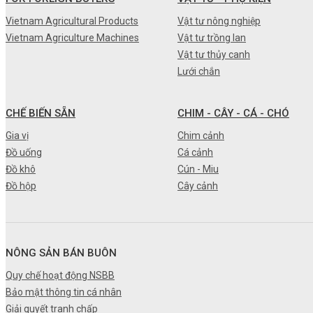
•
Máy nông nghiệp
Vietnam Agricultural Products
Vật tư nông nghiệp
Vietnam Agriculture Machines
Vật tư trồng lan
•
Thiết bị-Phương tiện
Vật tư thủy canh
•
Thực phẩm tươi
Lưới chắn
•
Chế biến sẵn
CHẾ BIẾN SẴN
CHIM - CÂY - CÁ - CHÓ
•
Chim - Cây - Cá - Chó
Gia vị
Chim cảnh
•
Sản phẩm- Dịch vụ #
Đồ uống
Cá cảnh
Đồ khô
Cún - Miu
•
Kỹ thuật - Công nghệ
Đồ hộp
Cây cảnh
•
Nhà cửa - Đời sống
NÔNG SẢN BÁN BUÔN
Quy chế hoạt động NSBB
Bảo mật thông tin cá nhân
Giải quyết tranh chấp