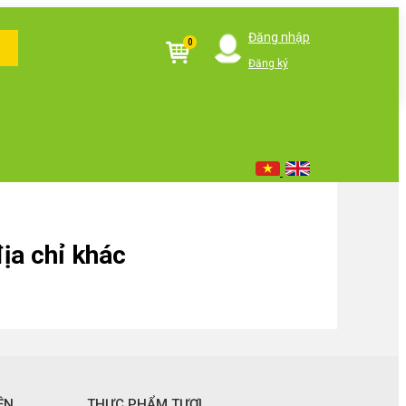
Đăng nhập
0
Đăng ký
ịa chỉ khác
ỆN
THỰC PHẨM TƯƠI