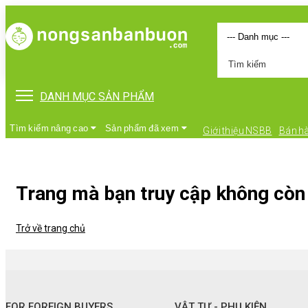
DANH MỤC SẢN PHẨM
Tìm kiếm nâng cao
Sản phẩm đã xem
Giới thiệu NSBB
Bán h
Trang mà bạn truy cập không còn 
Trở về trang chủ
•
FOR FOREIGN BUYERS
•
Vật tư - Phụ kiện
FOR FOREIGN BUYERS
VẬT TƯ - PHỤ KIỆN