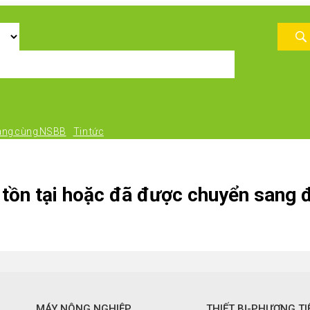
àng cùng NSBB
Tin tức
tồn tại hoặc đã được chuyển sang đ
MÁY NÔNG NGHIỆP
THIẾT BỊ-PHƯƠNG TI