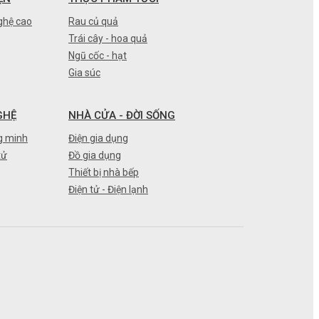
ghệ cao
Rau củ quả
Trái cây - hoa quả
Ngũ cốc - hạt
Gia súc
GHỆ
NHÀ CỬA - ĐỜI SỐNG
g minh
Điện gia dụng
tử
Đồ gia dụng
Thiết bị nhà bếp
Điện tử - Điện lạnh