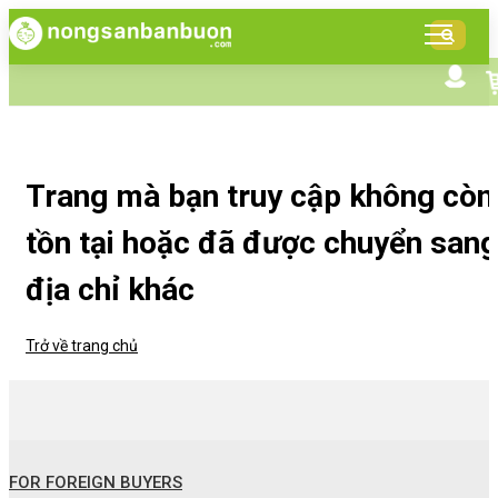
DANH
MỤC
SẢN
Tìm kiếm nâng cao
Giới thiệu NSBB
PHẨM
Bán hàng cùng NSBB
Tin tức
Trang mà bạn truy cập không còn
tồn tại hoặc đã được chuyển sang
địa chỉ khác
Trở về trang chủ
FOR FOREIGN BUYERS