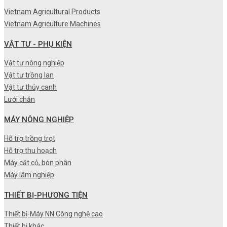
Vietnam Agricultural Products
Vietnam Agriculture Machines
VẬT TƯ - PHỤ KIỆN
Vật tư nông nghiệp
Vật tư trồng lan
Vật tư thủy canh
Lưới chắn
MÁY NÔNG NGHIỆP
Hỗ trợ trồng trọt
Hỗ trợ thu hoạch
Máy cắt cỏ, bón phân
Máy lâm nghiệp
THIẾT BỊ-PHƯƠNG TIỆN
Thiết bị-Máy NN Công nghệ cao
Thiết bị khác