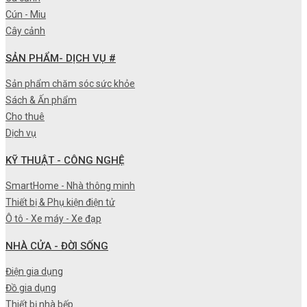
Cún - Miu
Cây cảnh
SẢN PHẨM- DỊCH VỤ #
Sản phẩm chăm sóc sức khỏe
Sách & Ấn phẩm
Cho thuê
Dịch vụ
KỸ THUẬT - CÔNG NGHỆ
SmartHome - Nhà thông minh
Thiết bị & Phụ kiện điện tử
Ô tô - Xe máy - Xe đạp
NHÀ CỬA - ĐỜI SỐNG
Điện gia dụng
Đồ gia dụng
Thiết bị nhà bếp