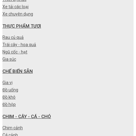
Xe tải các loại
Xe chuyên dụng
THỰC PHẨM TƯƠI
Rau củ quả
Trái cây - hoa quả
Ngũ cốc - hạt
Gia súc
CHẾ BIẾN SẴN
Gia vị
Đồ uống
Đồ khô
Đồ hộp
CHIM - CÂY - CÁ - CHÓ
Chim cảnh
Cá cảnh