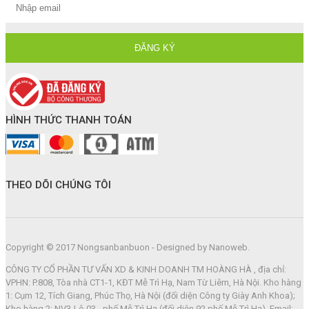
HÌNH THỨC THANH TOÁN
THEO DÕI CHÚNG TÔI
Copyright © 2017 Nongsanbanbuon - Designed by Nanoweb.
CÔNG TY CỔ PHẦN TƯ VẤN XD & KINH DOANH TM HOÀNG HÀ , địa chỉ:
VPHN: P.808, Tòa nhà CT1-1, KĐT Mễ Trì Hạ, Nam Từ Liêm, Hà Nội. Kho hàng
1: Cụm 12, Tích Giang, Phúc Thọ, Hà Nội (đối diện Công ty Giày Anh Khoa);
Kho hàng 2: NV3-Lô 03 - phố Mễ Trì Hạ (đối diện 92 phố Mễ Trì Hạ). Email: