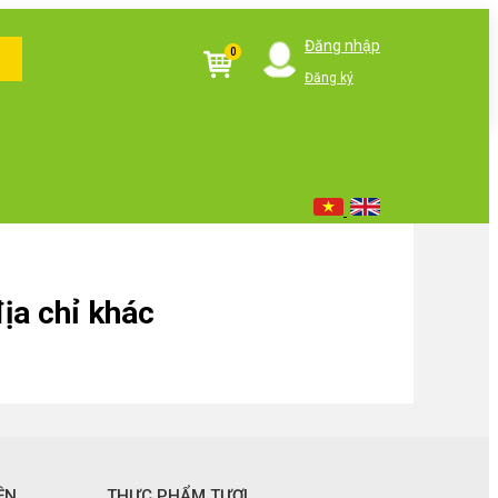
Đăng nhập
0
Đăng ký
ịa chỉ khác
ỆN
THỰC PHẨM TƯƠI