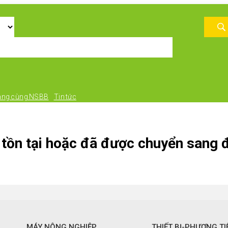
àng cùng NSBB
Tin tức
tồn tại hoặc đã được chuyển sang đ
MÁY NÔNG NGHIỆP
THIẾT BỊ-PHƯƠNG TI