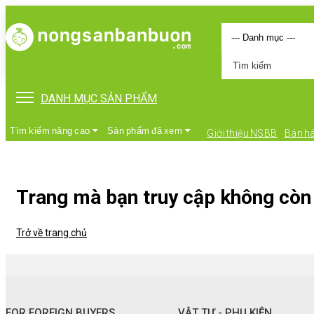
DANH MỤC SẢN PHẨM
Tìm kiếm nâng cao
Sản phẩm đã xem
Giới thiệu NSBB
Bán h
Trang mà bạn truy cập không còn 
Trở về trang chủ
•
FOR FOREIGN BUYERS
•
Vật tư - Phụ kiện
FOR FOREIGN BUYERS
VẬT TƯ - PHỤ KIỆN