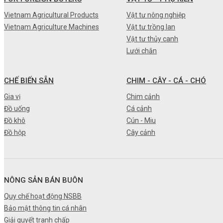
•
Máy nông nghiệp
Vietnam Agricultural Products
Vật tư nông nghiệp
Vietnam Agriculture Machines
Vật tư trồng lan
•
Thiết bị-Phương tiện
Vật tư thủy canh
•
Thực phẩm tươi
Lưới chắn
•
Chế biến sẵn
CHẾ BIẾN SẴN
CHIM - CÂY - CÁ - CHÓ
•
Chim - Cây - Cá - Chó
Gia vị
Chim cảnh
•
Sản phẩm- Dịch vụ #
Đồ uống
Cá cảnh
Đồ khô
Cún - Miu
•
Kỹ thuật - Công nghệ
Đồ hộp
Cây cảnh
•
Nhà cửa - Đời sống
NÔNG SẢN BÁN BUÔN
Quy chế hoạt động NSBB
Bảo mật thông tin cá nhân
Giải quyết tranh chấp