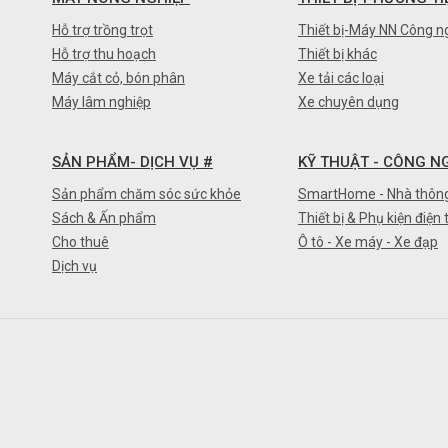
Hỗ trợ trồng trọt
Thiết bị-Máy NN Công n
Hỗ trợ thu hoạch
Thiết bị khác
Máy cắt cỏ, bón phân
Xe tải các loại
Máy lâm nghiệp
Xe chuyên dụng
SẢN PHẨM- DỊCH VỤ #
KỸ THUẬT - CÔNG N
Sản phẩm chăm sóc sức khỏe
SmartHome - Nhà thôn
Sách & Ấn phẩm
Thiết bị & Phụ kiện điện 
Cho thuê
Ô tô - Xe máy - Xe đạp
Dịch vụ