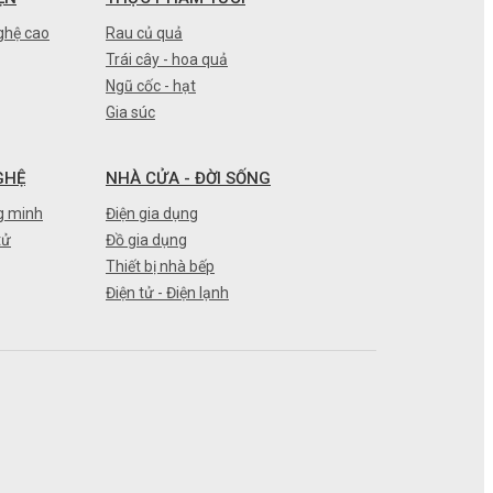
ghệ cao
Rau củ quả
Trái cây - hoa quả
Ngũ cốc - hạt
Gia súc
GHỆ
NHÀ CỬA - ĐỜI SỐNG
g minh
Điện gia dụng
tử
Đồ gia dụng
Thiết bị nhà bếp
Điện tử - Điện lạnh