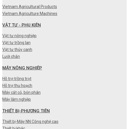
Vietnam Agricultural Products
Vietnam Agriculture Machines
VẬT TƯ - PHỤ KIỆN
Vật tư nông nghiệp
Vật tư trồng lan
Vật tư thủy canh
Lưới chắn
MÁY NÔNG NGHIỆP
Hỗ trợ trồng trọt
Hỗ trợ thu hoạch
Máy cắt cỏ, bón phân
Máy lâm nghiệp
THIẾT BỊ-PHƯƠNG TIỆN
Thiết bị-Máy NN Công nghệ cao
Thiết bị khác