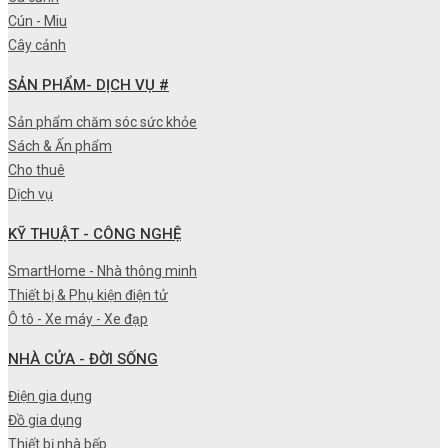
Cún - Miu
Cây cảnh
SẢN PHẨM- DỊCH VỤ #
Sản phẩm chăm sóc sức khỏe
Sách & Ấn phẩm
Cho thuê
Dịch vụ
KỸ THUẬT - CÔNG NGHỆ
SmartHome - Nhà thông minh
Thiết bị & Phụ kiện điện tử
Ô tô - Xe máy - Xe đạp
NHÀ CỬA - ĐỜI SỐNG
Điện gia dụng
Đồ gia dụng
Thiết bị nhà bếp