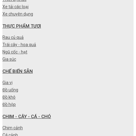
Xe tải các loại
Xe chuyên dụng
THỰC PHẨM TƯƠI
Rau củ quả
Trái cây - hoa quả
Ngũ cốc - hạt
Gia súc
CHẾ BIẾN SẴN
Gia vị
Đồ uống
Đồ khô
Đồ hộp
CHIM - CÂY - CÁ - CHÓ
Chim cảnh
Cá cảnh