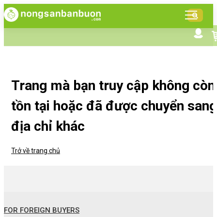
DANH
MỤC
SẢN
Tìm kiếm nâng cao
Giới thiệu NSBB
PHẨM
Bán hàng cùng NSBB
Tin tức
Trang mà bạn truy cập không còn
tồn tại hoặc đã được chuyển sang
địa chỉ khác
Trở về trang chủ
FOR FOREIGN BUYERS