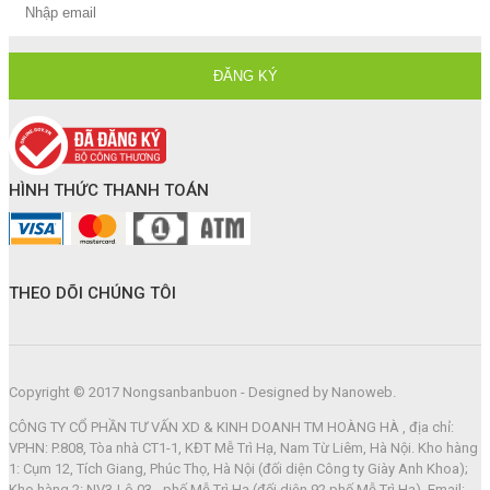
HÌNH THỨC THANH TOÁN
THEO DÕI CHÚNG TÔI
Copyright © 2017 Nongsanbanbuon - Designed by Nanoweb.
CÔNG TY CỔ PHẦN TƯ VẤN XD & KINH DOANH TM HOÀNG HÀ , địa chỉ:
VPHN: P.808, Tòa nhà CT1-1, KĐT Mễ Trì Hạ, Nam Từ Liêm, Hà Nội. Kho hàng
1: Cụm 12, Tích Giang, Phúc Thọ, Hà Nội (đối diện Công ty Giày Anh Khoa);
Kho hàng 2: NV3-Lô 03 - phố Mễ Trì Hạ (đối diện 92 phố Mễ Trì Hạ). Email: