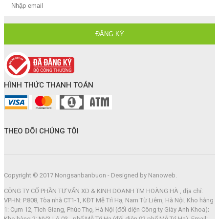
HÌNH THỨC THANH TOÁN
THEO DÕI CHÚNG TÔI
Copyright © 2017 Nongsanbanbuon - Designed by Nanoweb.
CÔNG TY CỔ PHẦN TƯ VẤN XD & KINH DOANH TM HOÀNG HÀ , địa chỉ:
VPHN: P.808, Tòa nhà CT1-1, KĐT Mễ Trì Hạ, Nam Từ Liêm, Hà Nội. Kho hàng
1: Cụm 12, Tích Giang, Phúc Thọ, Hà Nội (đối diện Công ty Giày Anh Khoa);
Kho hàng 2: NV3-Lô 03 - phố Mễ Trì Hạ (đối diện 92 phố Mễ Trì Hạ). Email: