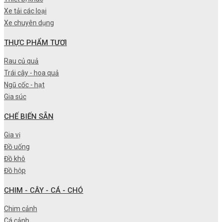
Xe tải các loại
Xe chuyên dụng
THỰC PHẨM TƯƠI
Rau củ quả
Trái cây - hoa quả
Ngũ cốc - hạt
Gia súc
CHẾ BIẾN SẴN
Gia vị
Đồ uống
Đồ khô
Đồ hộp
CHIM - CÂY - CÁ - CHÓ
Chim cảnh
Cá cảnh