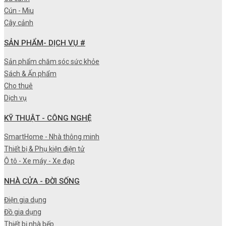
Cún - Miu
Cây cảnh
SẢN PHẨM- DỊCH VỤ #
Sản phẩm chăm sóc sức khỏe
Sách & Ấn phẩm
Cho thuê
Dịch vụ
KỸ THUẬT - CÔNG NGHỆ
SmartHome - Nhà thông minh
Thiết bị & Phụ kiện điện tử
Ô tô - Xe máy - Xe đạp
NHÀ CỬA - ĐỜI SỐNG
Điện gia dụng
Đồ gia dụng
Thiết bị nhà bếp