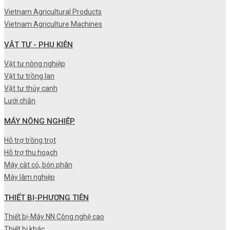
Vietnam Agricultural Products
Vietnam Agriculture Machines
VẬT TƯ - PHỤ KIỆN
Vật tư nông nghiệp
Vật tư trồng lan
Vật tư thủy canh
Lưới chắn
MÁY NÔNG NGHIỆP
Hỗ trợ trồng trọt
Hỗ trợ thu hoạch
Máy cắt cỏ, bón phân
Máy lâm nghiệp
THIẾT BỊ-PHƯƠNG TIỆN
Thiết bị-Máy NN Công nghệ cao
Thiết bị khác