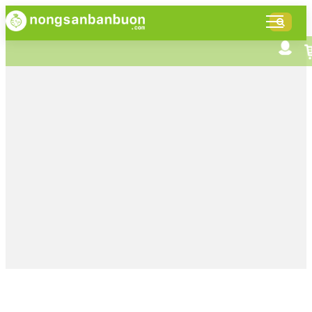
DANH
MỤC
SẢN
Tìm kiếm nâng cao
Giới thiệu NSBB
PHẨM
Bán hàng cùng NSBB
Tin tức