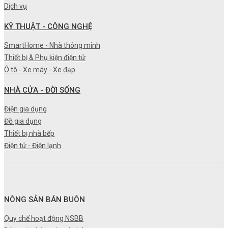
Dịch vụ
KỸ THUẬT - CÔNG NGHỆ
SmartHome - Nhà thông minh
Thiết bị & Phụ kiện điện tử
Ô tô - Xe máy - Xe đạp
NHÀ CỬA - ĐỜI SỐNG
Điện gia dụng
Đồ gia dụng
Thiết bị nhà bếp
Điện tử - Điện lạnh
NÔNG SẢN BÁN BUÔN
Quy chế hoạt động NSBB