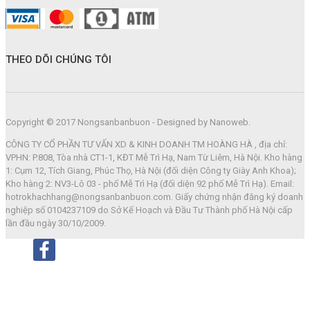
THEO DÕI CHÚNG TÔI
Copyright © 2017 Nongsanbanbuon - Designed by Nanoweb.
CÔNG TY CỔ PHẦN TƯ VẤN XD & KINH DOANH TM HOÀNG HÀ , địa chỉ:
VPHN: P.808, Tòa nhà CT1-1, KĐT Mễ Trì Hạ, Nam Từ Liêm, Hà Nội. Kho hàng
1: Cụm 12, Tích Giang, Phúc Thọ, Hà Nội (đối diện Công ty Giày Anh Khoa);
Kho hàng 2: NV3-Lô 03 - phố Mễ Trì Hạ (đối diện 92 phố Mễ Trì Hạ). Email:
hotrokhachhang@nongsanbanbuon.com. Giấy chứng nhận đăng ký doanh
nghiệp số 0104237109 do Sở Kế Hoạch và Đầu Tư Thành phố Hà Nội cấp
lần đầu ngày 30/10/2009.