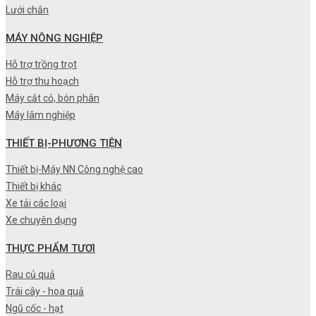
Lưới chắn
MÁY NÔNG NGHIỆP
Hỗ trợ trồng trọt
Hỗ trợ thu hoạch
Máy cắt cỏ, bón phân
Máy lâm nghiệp
THIẾT BỊ-PHƯƠNG TIỆN
Thiết bị-Máy NN Công nghệ cao
Thiết bị khác
Xe tải các loại
Xe chuyên dụng
THỰC PHẨM TƯƠI
Rau củ quả
Trái cây - hoa quả
Ngũ cốc - hạt