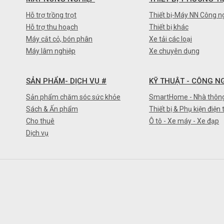
Hỗ trợ trồng trọt
Thiết bị-Máy NN Công n
Hỗ trợ thu hoạch
Thiết bị khác
Máy cắt cỏ, bón phân
Xe tải các loại
Máy lâm nghiệp
Xe chuyên dụng
SẢN PHẨM- DỊCH VỤ #
KỸ THUẬT - CÔNG N
Sản phẩm chăm sóc sức khỏe
SmartHome - Nhà thôn
Sách & Ấn phẩm
Thiết bị & Phụ kiện điện 
Cho thuê
Ô tô - Xe máy - Xe đạp
Dịch vụ