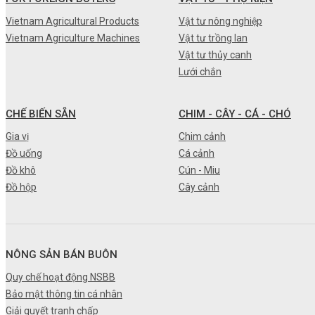
•
Máy nông nghiệp
Vietnam Agricultural Products
Vật tư nông nghiệp
Vietnam Agriculture Machines
Vật tư trồng lan
•
Thiết bị-Phương tiện
Vật tư thủy canh
•
Thực phẩm tươi
Lưới chắn
•
Chế biến sẵn
CHẾ BIẾN SẴN
CHIM - CÂY - CÁ - CHÓ
•
Chim - Cây - Cá - Chó
Gia vị
Chim cảnh
•
Sản phẩm- Dịch vụ #
Đồ uống
Cá cảnh
Đồ khô
Cún - Miu
•
Kỹ thuật - Công nghệ
Đồ hộp
Cây cảnh
•
Nhà cửa - Đời sống
NÔNG SẢN BÁN BUÔN
Quy chế hoạt động NSBB
Bảo mật thông tin cá nhân
Giải quyết tranh chấp