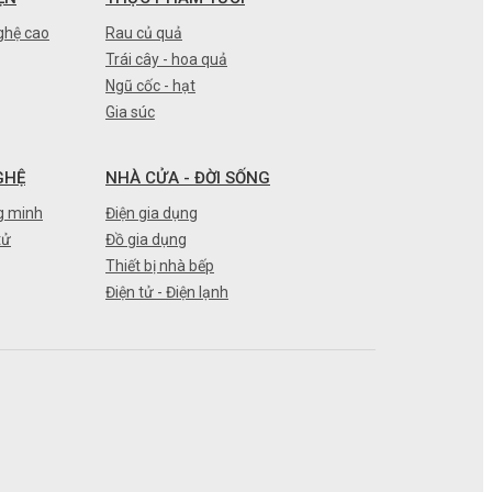
ghệ cao
Rau củ quả
Trái cây - hoa quả
Ngũ cốc - hạt
Gia súc
GHỆ
NHÀ CỬA - ĐỜI SỐNG
g minh
Điện gia dụng
tử
Đồ gia dụng
Thiết bị nhà bếp
Điện tử - Điện lạnh