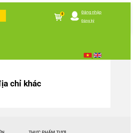
Đăng nhập
0
Đăng ký
ịa chỉ khác
ỆN
THỰC PHẨM TƯƠI