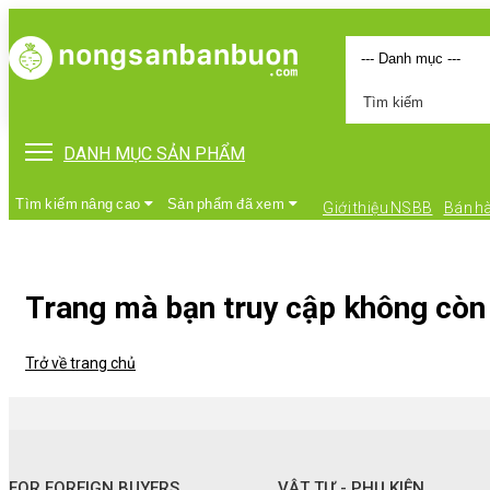
DANH MỤC SẢN PHẨM
Tìm kiếm nâng cao
Sản phẩm đã xem
Giới thiệu NSBB
Bán h
Trang mà bạn truy cập không còn 
Trở về trang chủ
•
FOR FOREIGN BUYERS
•
Vật tư - Phụ kiện
FOR FOREIGN BUYERS
VẬT TƯ - PHỤ KIỆN