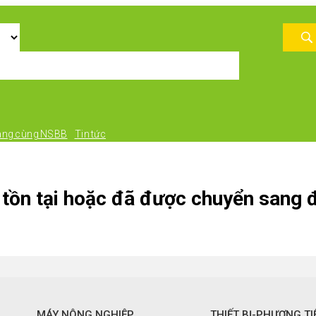
àng cùng NSBB
Tin tức
tồn tại hoặc đã được chuyển sang đ
MÁY NÔNG NGHIỆP
THIẾT BỊ-PHƯƠNG TI