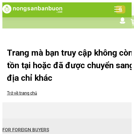
DANH
MỤC
SẢN
Tìm kiếm nâng cao
Giới thiệu NSBB
PHẨM
Bán hàng cùng NSBB
Tin tức
Trang mà bạn truy cập không còn
tồn tại hoặc đã được chuyển sang
địa chỉ khác
Trở về trang chủ
FOR FOREIGN BUYERS