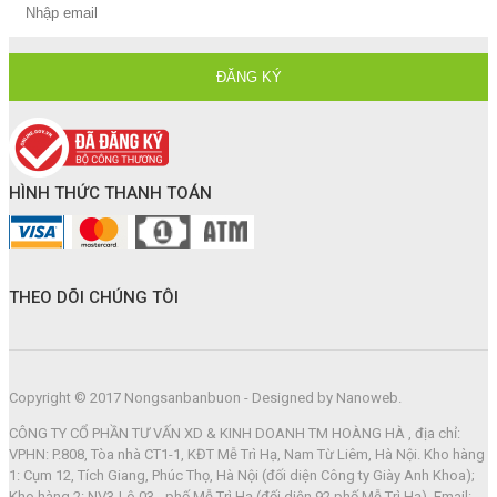
HÌNH THỨC THANH TOÁN
THEO DÕI CHÚNG TÔI
Copyright © 2017 Nongsanbanbuon - Designed by Nanoweb.
CÔNG TY CỔ PHẦN TƯ VẤN XD & KINH DOANH TM HOÀNG HÀ , địa chỉ:
VPHN: P.808, Tòa nhà CT1-1, KĐT Mễ Trì Hạ, Nam Từ Liêm, Hà Nội. Kho hàng
1: Cụm 12, Tích Giang, Phúc Thọ, Hà Nội (đối diện Công ty Giày Anh Khoa);
Kho hàng 2: NV3-Lô 03 - phố Mễ Trì Hạ (đối diện 92 phố Mễ Trì Hạ). Email: