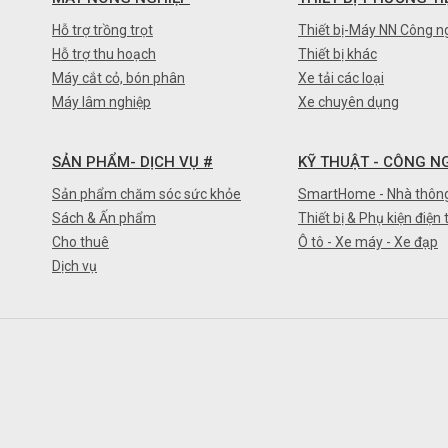
Hỗ trợ trồng trọt
Thiết bị-Máy NN Công n
Hỗ trợ thu hoạch
Thiết bị khác
Máy cắt cỏ, bón phân
Xe tải các loại
Máy lâm nghiệp
Xe chuyên dụng
SẢN PHẨM- DỊCH VỤ #
KỸ THUẬT - CÔNG N
Sản phẩm chăm sóc sức khỏe
SmartHome - Nhà thôn
Sách & Ấn phẩm
Thiết bị & Phụ kiện điện 
Cho thuê
Ô tô - Xe máy - Xe đạp
Dịch vụ