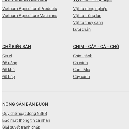
•
Máy nông nghiệp
Vietnam Agricultural Products
Vật tư nông nghiệp
Vietnam Agriculture Machines
Vật tư trồng lan
•
Thiết bị-Phương tiện
Vật tư thủy canh
•
Thực phẩm tươi
Lưới chắn
•
Chế biến sẵn
CHẾ BIẾN SẴN
CHIM - CÂY - CÁ - CHÓ
•
Chim - Cây - Cá - Chó
Gia vị
Chim cảnh
•
Sản phẩm- Dịch vụ #
Đồ uống
Cá cảnh
Đồ khô
Cún - Miu
•
Kỹ thuật - Công nghệ
Đồ hộp
Cây cảnh
•
Nhà cửa - Đời sống
NÔNG SẢN BÁN BUÔN
Quy chế hoạt động NSBB
Bảo mật thông tin cá nhân
Giải quyết tranh chấp