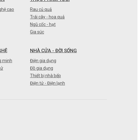
ghệ cao
Rau củ quả
Trái cây - hoa quả
Ngũ cốc - hạt
Gia súc
GHỆ
NHÀ CỬA - ĐỜI SỐNG
g minh
Điện gia dụng
tử
Đồ gia dụng
Thiết bị nhà bếp
Điện tử - Điện lạnh