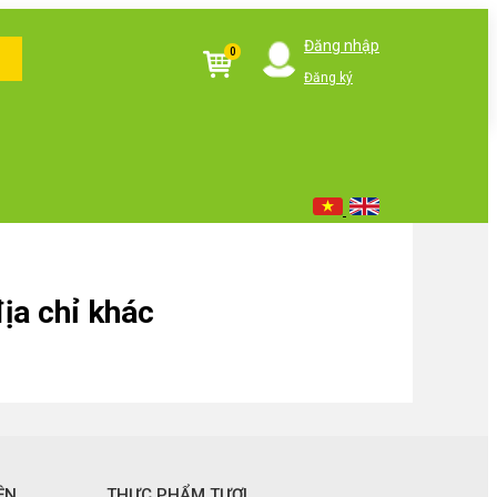
Đăng nhập
0
Đăng ký
ịa chỉ khác
ỆN
THỰC PHẨM TƯƠI