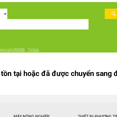
àng cùng NSBB
Tin tức
tồn tại hoặc đã được chuyển sang đ
MÁY NÔNG NGHIỆP
THIẾT BỊ-PHƯƠNG TI