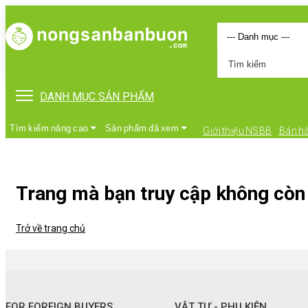
DANH MỤC SẢN PHẨM
Tìm kiếm nâng cao
Sản phẩm đã xem
Giới thiệu NSBB
Bán h
Trang mà bạn truy cập không còn 
Trở về trang chủ
•
FOR FOREIGN BUYERS
•
Vật tư - Phụ kiện
FOR FOREIGN BUYERS
VẬT TƯ - PHỤ KIỆN