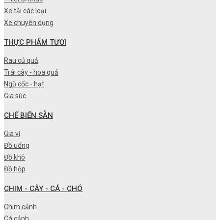
Xe tải các loại
Xe chuyên dụng
THỰC PHẨM TƯƠI
Rau củ quả
Trái cây - hoa quả
Ngũ cốc - hạt
Gia súc
CHẾ BIẾN SẴN
Gia vị
Đồ uống
Đồ khô
Đồ hộp
CHIM - CÂY - CÁ - CHÓ
Chim cảnh
Cá cảnh