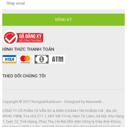
HÌNH THỨC THANH TOÁN
THEO DÕI CHÚNG TÔI
Copyright © 2017 Nongsanbanbuon - Designed by Nanoweb.
CÔNG TY CỔ PHẦN TƯ VẤN XD & KINH DOANH TM HOÀNG HÀ , địa chỉ:
VPHN: P.808, Tòa nhà CT1-1, KĐT Mễ Trì Hạ, Nam Từ Liêm, Hà Nội. Kho hàng
1: Cụm 12, Tích Giang, Phúc Thọ, Hà Nội (đối diện Công ty Giày Anh Khoa);
Kho hàng 2: NV3-Lô 03 - phố Mễ Trì Hạ (đối diện 92 phố Mễ Trì Hạ). Email: