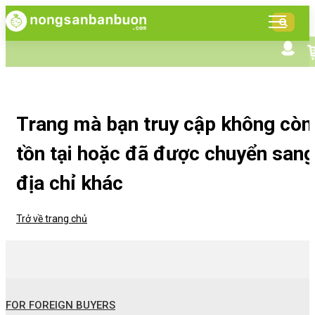
DANH
MỤC
SẢN
Tìm kiếm nâng cao
Giới thiệu NSBB
PHẨM
Bán hàng cùng NSBB
Tin tức
Trang mà bạn truy cập không còn
tồn tại hoặc đã được chuyển sang
địa chỉ khác
Trở về trang chủ
FOR FOREIGN BUYERS