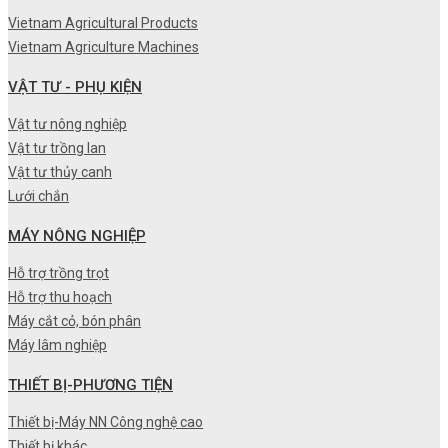
Vietnam Agricultural Products
Vietnam Agriculture Machines
VẬT TƯ - PHỤ KIỆN
Vật tư nông nghiệp
Vật tư trồng lan
Vật tư thủy canh
Lưới chắn
MÁY NÔNG NGHIỆP
Hỗ trợ trồng trọt
Hỗ trợ thu hoạch
Máy cắt cỏ, bón phân
Máy lâm nghiệp
THIẾT BỊ-PHƯƠNG TIỆN
Thiết bị-Máy NN Công nghệ cao
Thiết bị khác