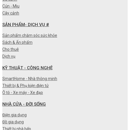
Cún - Miu
Cây cảnh
SẢN PHẨM- DỊCH VỤ #
Sản phẩm chăm sóc sức khỏe
Sách & Ấn phẩm
Cho thuê
Dịch vụ
KỸ THUẬT - CÔNG NGHỆ
SmartHome - Nhà thông minh
Thiết bị & Phụ kiện điện tử
Ô tô - Xe máy - Xe đạp
NHÀ CỬA - ĐỜI SỐNG
Điện gia dụng
Đồ gia dụng
Thiết bị nhà bếp