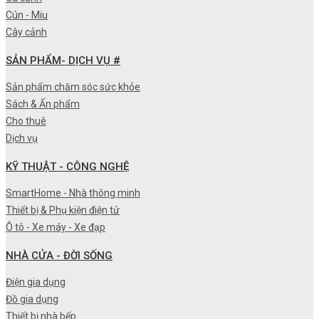
Cún - Miu
Cây cảnh
SẢN PHẨM- DỊCH VỤ #
Sản phẩm chăm sóc sức khỏe
Sách & Ấn phẩm
Cho thuê
Dịch vụ
KỸ THUẬT - CÔNG NGHỆ
SmartHome - Nhà thông minh
Thiết bị & Phụ kiện điện tử
Ô tô - Xe máy - Xe đạp
NHÀ CỬA - ĐỜI SỐNG
Điện gia dụng
Đồ gia dụng
Thiết bị nhà bếp