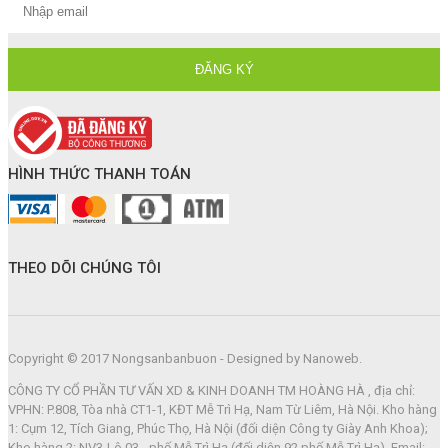
HÌNH THỨC THANH TOÁN
THEO DÕI CHÚNG TÔI
Copyright © 2017 Nongsanbanbuon - Designed by Nanoweb.
CÔNG TY CỔ PHẦN TƯ VẤN XD & KINH DOANH TM HOÀNG HÀ , địa chỉ:
VPHN: P.808, Tòa nhà CT1-1, KĐT Mễ Trì Hạ, Nam Từ Liêm, Hà Nội. Kho hàng
1: Cụm 12, Tích Giang, Phúc Thọ, Hà Nội (đối diện Công ty Giày Anh Khoa);
Kho hàng 2: NV3-Lô 03 - phố Mễ Trì Hạ (đối diện 92 phố Mễ Trì Hạ). Email: