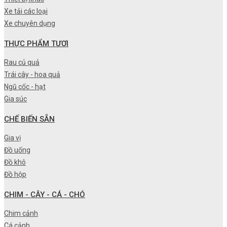
Xe tải các loại
Xe chuyên dụng
THỰC PHẨM TƯƠI
Rau củ quả
Trái cây - hoa quả
Ngũ cốc - hạt
Gia súc
CHẾ BIẾN SẴN
Gia vị
Đồ uống
Đồ khô
Đồ hộp
CHIM - CÂY - CÁ - CHÓ
Chim cảnh
Cá cảnh