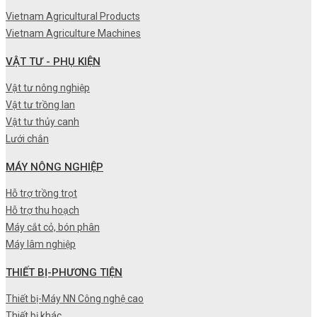
Vietnam Agricultural Products
Vietnam Agriculture Machines
VẬT TƯ - PHỤ KIỆN
Vật tư nông nghiệp
Vật tư trồng lan
Vật tư thủy canh
Lưới chắn
MÁY NÔNG NGHIỆP
Hỗ trợ trồng trọt
Hỗ trợ thu hoạch
Máy cắt cỏ, bón phân
Máy lâm nghiệp
THIẾT BỊ-PHƯƠNG TIỆN
Thiết bị-Máy NN Công nghệ cao
Thiết bị khác