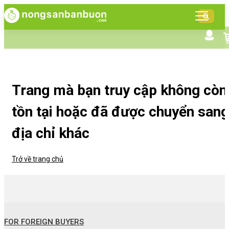
DANH
MỤC
SẢN
Tìm kiếm nâng cao
Giới thiệu NSBB
PHẨM
Bán hàng cùng NSBB
Tin tức
Trang mà bạn truy cập không còn
tồn tại hoặc đã được chuyển sang
địa chỉ khác
Trở về trang chủ
FOR FOREIGN BUYERS