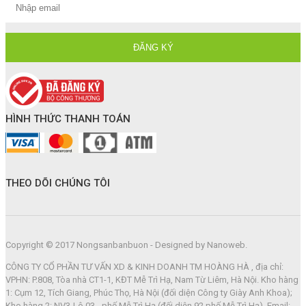
HÌNH THỨC THANH TOÁN
THEO DÕI CHÚNG TÔI
Copyright © 2017 Nongsanbanbuon - Designed by Nanoweb.
CÔNG TY CỔ PHẦN TƯ VẤN XD & KINH DOANH TM HOÀNG HÀ , địa chỉ:
VPHN: P.808, Tòa nhà CT1-1, KĐT Mễ Trì Hạ, Nam Từ Liêm, Hà Nội. Kho hàng
1: Cụm 12, Tích Giang, Phúc Thọ, Hà Nội (đối diện Công ty Giày Anh Khoa);
Kho hàng 2: NV3-Lô 03 - phố Mễ Trì Hạ (đối diện 92 phố Mễ Trì Hạ). Email: