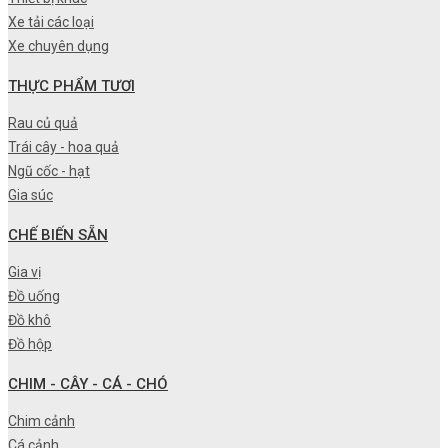
Xe tải các loại
Xe chuyên dụng
THỰC PHẨM TƯƠI
Rau củ quả
Trái cây - hoa quả
Ngũ cốc - hạt
Gia súc
CHẾ BIẾN SẴN
Gia vị
Đồ uống
Đồ khô
Đồ hộp
CHIM - CÂY - CÁ - CHÓ
Chim cảnh
Cá cảnh