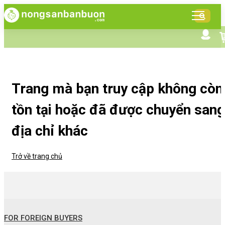
DANH
MỤC
SẢN
Tìm kiếm nâng cao
Giới thiệu NSBB
PHẨM
Bán hàng cùng NSBB
Tin tức
Trang mà bạn truy cập không còn
tồn tại hoặc đã được chuyển sang
địa chỉ khác
Trở về trang chủ
FOR FOREIGN BUYERS