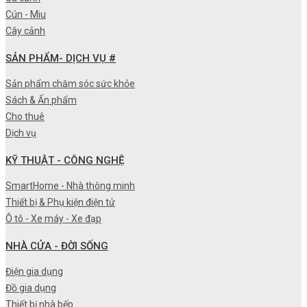
Cún - Miu
Cây cảnh
SẢN PHẨM- DỊCH VỤ #
Sản phẩm chăm sóc sức khỏe
Sách & Ấn phẩm
Cho thuê
Dịch vụ
KỸ THUẬT - CÔNG NGHỆ
SmartHome - Nhà thông minh
Thiết bị & Phụ kiện điện tử
Ô tô - Xe máy - Xe đạp
NHÀ CỬA - ĐỜI SỐNG
Điện gia dụng
Đồ gia dụng
Thiết bị nhà bếp