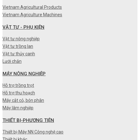
Vietnam Agricultural Products
Vietnam Agriculture Machines
VẬT TƯ - PHỤ KIỆN
Vật tư nông nghiệp
Vật tư trồng lan
Vật tư thủy canh
Lưới chắn
MÁY NÔNG NGHIỆP
Hỗ trợ trồng trọt
Hỗ trợ thu hoạch
Máy cắt cỏ, bón phân
Máy lâm nghiệp
THIẾT BỊ-PHƯƠNG TIỆN
Thiết bị-Máy NN Công nghệ cao
Thiết bị khác