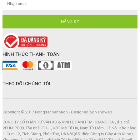
HÌNH THỨC THANH TOÁN
THEO DÕI CHÚNG TÔI
Copyright © 2017 Nongsanbanbuon - Designed by Nanoweb.
CÔNG TY CỔ PHẦN TƯ VẤN XD & KINH DOANH TM HOÀNG HÀ , địa chỉ:
VPHN: P.808, Tòa nhà CT1-1, KĐT Mễ Trì Hạ, Nam Từ Liêm, Hà Nội. Kho hàng
1: Cụm 12, Tích Giang, Phúc Thọ, Hà Nội (đối diện Công ty Giày Anh Khoa);
Kho hàng 2: NV3-Lô 03 - phố Mễ Trì Hạ (đối diện 92 phố Mễ Trì Hạ). Email: