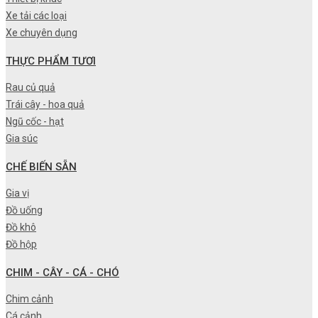
Xe tải các loại
Xe chuyên dụng
THỰC PHẨM TƯƠI
Rau củ quả
Trái cây - hoa quả
Ngũ cốc - hạt
Gia súc
CHẾ BIẾN SẴN
Gia vị
Đồ uống
Đồ khô
Đồ hộp
CHIM - CÂY - CÁ - CHÓ
Chim cảnh
Cá cảnh