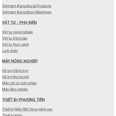
Vietnam Agricultural Products
Vietnam Agriculture Machines
VẬT TƯ - PHỤ KIỆN
Vật tư nông nghiệp
Vật tư trồng lan
Vật tư thủy canh
Lưới chắn
MÁY NÔNG NGHIỆP
Hỗ trợ trồng trọt
Hỗ trợ thu hoạch
Máy cắt cỏ, bón phân
Máy lâm nghiệp
THIẾT BỊ-PHƯƠNG TIỆN
Thiết bị-Máy NN Công nghệ cao
Thiết bị khác