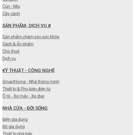
Cún - Miu
Cây cảnh
SẢN PHẨM- DỊCH VỤ #
Sản phẩm chăm sóc sức khỏe
Sách & Ấn phẩm
Cho thuê
Dịch vụ
KỸ THUẬT - CÔNG NGHỆ
SmartHome - Nhà thông minh
Thiết bị & Phụ kiện điện tử
Ô tô - Xe máy - Xe đạp
NHÀ CỬA - ĐỜI SỐNG
Điện gia dụng
Đồ gia dụng
Thiết bị nhà bếp