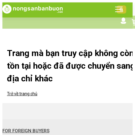
DANH
MỤC
SẢN
Tìm kiếm nâng cao
Giới thiệu NSBB
PHẨM
Bán hàng cùng NSBB
Tin tức
Trang mà bạn truy cập không còn
tồn tại hoặc đã được chuyển sang
địa chỉ khác
Trở về trang chủ
FOR FOREIGN BUYERS